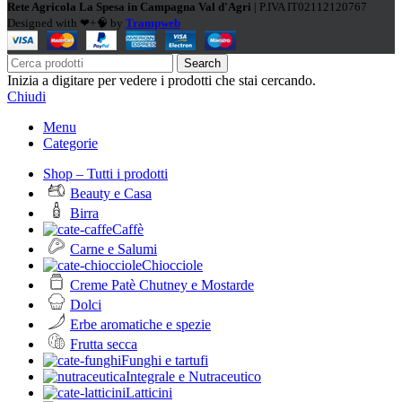
Rete Agricola La Spesa in Campagna Val d'Agri
| P.IVA IT02112120767
Designed with ❤+🧠 by
Trampweb
Search
Inizia a digitare per vedere i prodotti che stai cercando.
Chiudi
Menu
Categorie
Shop – Tutti i prodotti
Beauty e Casa
Birra
Caffè
Carne e Salumi
Chiocciole
Creme Patè Chutney e Mostarde
Dolci
Erbe aromatiche e spezie
Frutta secca
Funghi e tartufi
Integrale e Nutraceutico
Latticini