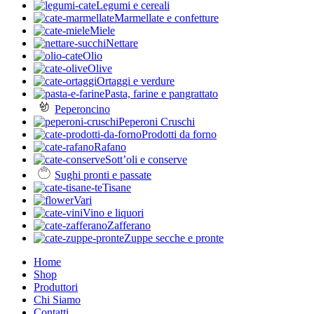
Legumi e cereali
Marmellate e confetture
Miele
Nettare
Olio
Olive
Ortaggi e verdure
Pasta, farine e pangrattato
Peperoncino
Peperoni Cruschi
Prodotti da forno
Rafano
Sott’oli e conserve
Sughi pronti e passate
Tisane
Vari
Vino e liquori
Zafferano
Zuppe secche e pronte
Home
Shop
Produttori
Chi Siamo
Contatti