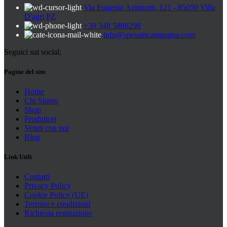
Via Eugenio Azimonti, 121 - 85050 Villa
Zuppe secche e pronte
D'agri PZ
+39 348 5888298
info@spesaincampagna.com
Seguici sui social:
Pagine del sito
Home
Chi Siamo
Shop
Produttori
Vendi con noi
Blog
Link Utili
Contatti
Privacy Policy
Cookie Policy (UE)
Termini e condizioni
Richiesta restituzione