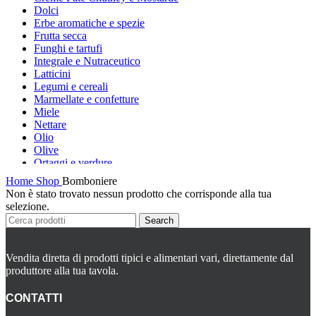
Dolci
Erbe aromatiche e spezie
Frutta secca
Funghi e tartufi
Integrale e Nutraceutico
Latticini
Legumi e cereali
Marmellate e confetture
Miele
Nettare
Olio
Olive
Ortaggi e verdure
Pasta, farine e pangrattato
Home
Shop
Bomboniere
Peperoncino
Non è stato trovato nessun prodotto che corrisponde alla tua
Peperoni Cruschi
selezione.
Prodotti da forno
Search
Rafano
Semi
Sott’oli e conserve
Vendita diretta di prodotti tipici e alimentari vari, direttamente dal
Sughi pronti e passate
produttore alla tua tavola.
Tisane
Vari
CONTATTI
Vino e liquori
Zafferano