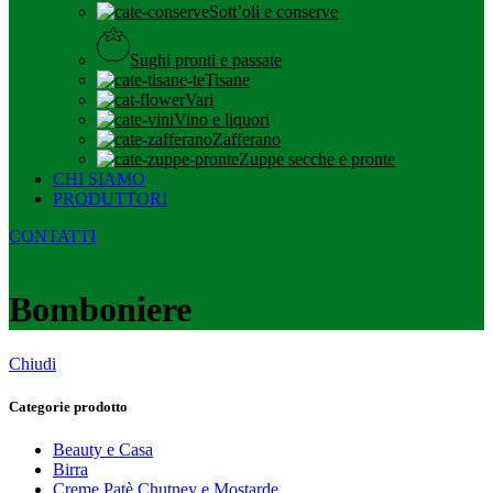
Sott’oli e conserve
Sughi pronti e passate
Tisane
Vari
Vino e liquori
Zafferano
Zuppe secche e pronte
CHI SIAMO
PRODUTTORI
CONTATTI
Bomboniere
Chiudi
Categorie prodotto
Beauty e Casa
Birra
Creme Patè Chutney e Mostarde