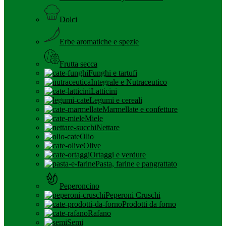
Dolci
Erbe aromatiche e spezie
Frutta secca
Funghi e tartufi
Integrale e Nutraceutico
Latticini
Legumi e cereali
Marmellate e confetture
Miele
Nettare
Olio
Olive
Ortaggi e verdure
Pasta, farine e pangrattato
Peperoncino
Peperoni Cruschi
Prodotti da forno
Rafano
Semi