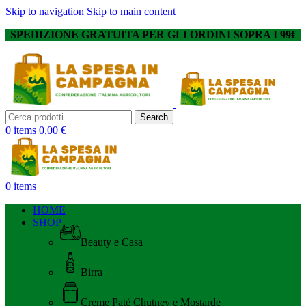
Skip to navigation
Skip to main content
SPEDIZIONE GRATUITA PER GLI ORDINI SOPRA I 99€
Search
0
items
0,00
€
0
items
HOME
SHOP
Beauty e Casa
Birra
Creme Patè Chutney e Mostarde