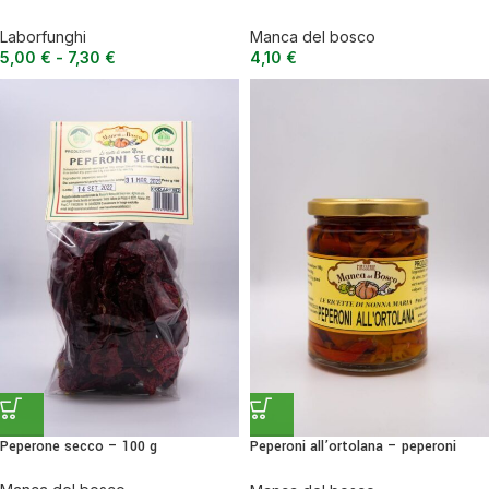
extravergine di oliva
bruschette o primi piatti
Laborfunghi
Manca del bosco
5,00
€
-
7,30
€
4,10
€
Peperone secco – 100 g
Peperoni all’ortolana – peperoni
dolci