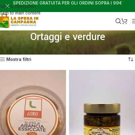
SPEDIZIONE GRATUITA PER GLI ORDINI SOPRA I 99€
Skip to navigation
Skip to main content
Ortaggi e verdure
Home
Shop
Ortaggi e verdure
Visualizzazione di 19 risultati
Mostra filtri