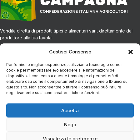
Vendita diretta di prodotti tipici e alimentari vari, direttamente dal
produttore alla tua tavola.
Gestisci Consenso
CONTATTI
Per fornire le migliori esperienze, utilizziamo tecnologie come i
cookie per memorizzare e/o accedere alle informazioni del
Via Eugenio Azimonti, 121 - 85050 Villa D'agri PZ
dispositivo. Il consenso a queste tecnologie ci permetterà di
elaborare dati come il comportamento di navigazione o ID unici su
+39 348 5888298
questo sito. Non acconsentire o ritirare il consenso può influire
negativamente su alcune caratteristiche e funzioni.
info@spesaincampagna.com
Accetta
PAGINE DEL SITO
Nega
LINK UTILI
Rete Agricola La Spesa in Campagna Val d'Agri
| P.IVA IT02112120767
Visualizza le preferenze