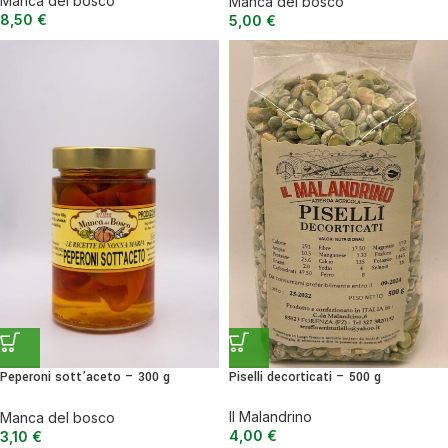
Manca del bosco
Manca del bosco
8,50
€
5,00
€
Peperoni sott’aceto – 300 g
Piselli decorticati – 500 g
peperoni dolci
Il Malandrino
Manca del bosco
4,00
€
3,10
€