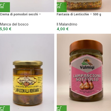
Crema di pomodori secchi –
Fantasia di Lenticchie – 500 g
condimento per primi, secondi o
bruschette 180 g
Il Malandrino
Manca del bosco
4,00
€
5,50
€