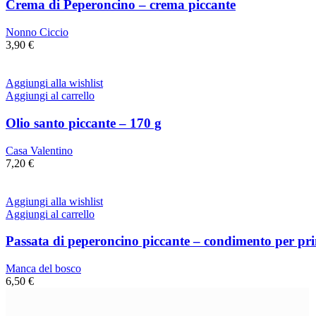
Crema di Peperoncino – crema piccante
Nonno Ciccio
3,90
€
Aggiungi alla wishlist
Aggiungi al carrello
Olio santo piccante – 170 g
Casa Valentino
7,20
€
Aggiungi alla wishlist
Aggiungi al carrello
Passata di peperoncino piccante – condimento per prim
Manca del bosco
6,50
€