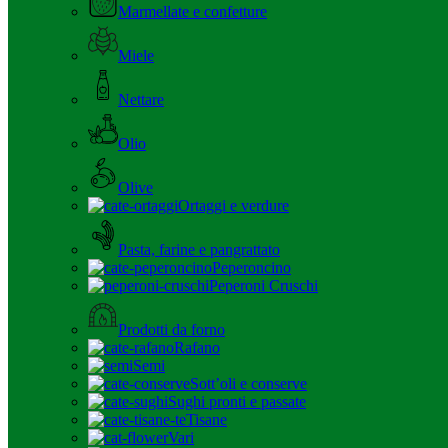
Marmellate e confetture
Miele
Nettare
Olio
Olive
Ortaggi e verdure
Pasta, farine e pangrattato
Peperoncino
Peperoni Cruschi
Prodotti da forno
Rafano
Semi
Sott’oli e conserve
Sughi pronti e passate
Tisane
Vari