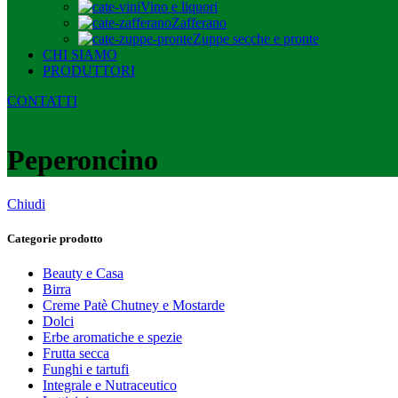
Vino e liquori
Zafferano
Zuppe secche e pronte
CHI SIAMO
PRODUTTORI
CONTATTI
Peperoncino
Chiudi
Categorie prodotto
Beauty e Casa
Birra
Creme Patè Chutney e Mostarde
Dolci
Erbe aromatiche e spezie
Frutta secca
Funghi e tartufi
Integrale e Nutraceutico