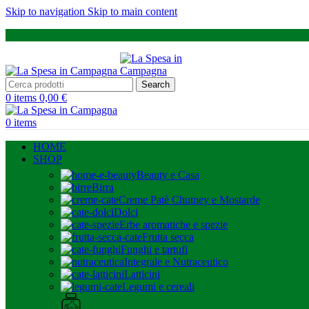
Skip to navigation
Skip to main content
Search
0
items
0,00
€
0
items
HOME
SHOP
Beauty e Casa
Birra
Creme Patè Chutney e Mostarde
Dolci
Erbe aromatiche e spezie
Frutta secca
Funghi e tartufi
Integrale e Nutraceutico
Latticini
Legumi e cereali