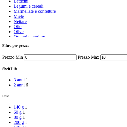
Latticini
Legumi e cereali
Marmellate e confetture
Miele
Nettare
Olio
Olive
Ortaggi e verdure
Pasta, farine e pangrattato
Filtra per prezzo
Peperoncino
Peperoni Cruschi
Prezzo Min
Prezzo Max
Prodotti da forno
Rafano
Semi
Shelf Life
Sott’oli e conserve
Sughi pronti e passate
3 anni
1
Tisane
2 anni
6
Vari
Vino e liquori
Peso
Zafferano
Zuppe secche e pronte
140 g
1
60 g
1
80 g
1
200 g
1