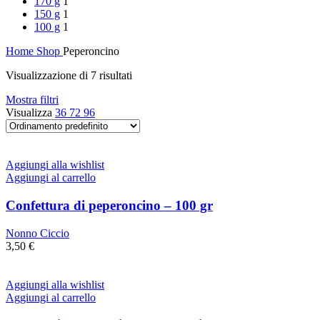
170 g
1
150 g
1
100 g
1
Home
Shop
Peperoncino
Visualizzazione di 7 risultati
Mostra filtri
Visualizza
36
72
96
Aggiungi alla wishlist
Aggiungi al carrello
Confettura di peperoncino – 100 gr
Nonno Ciccio
3,50
€
Aggiungi alla wishlist
Aggiungi al carrello