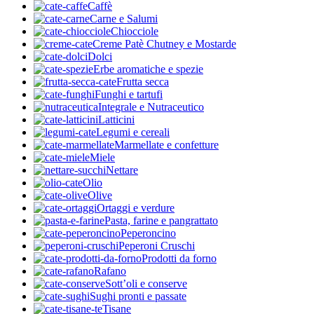
Caffè
Carne e Salumi
Chiocciole
Creme Patè Chutney e Mostarde
Dolci
Erbe aromatiche e spezie
Frutta secca
Funghi e tartufi
Integrale e Nutraceutico
Latticini
Legumi e cereali
Marmellate e confetture
Miele
Nettare
Olio
Olive
Ortaggi e verdure
Pasta, farine e pangrattato
Peperoncino
Peperoni Cruschi
Prodotti da forno
Rafano
Sott’oli e conserve
Sughi pronti e passate
Tisane