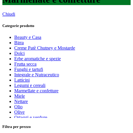
Chiudi
Categorie prodotto
Beauty e Casa
Birra
Creme Patè Chutney e Mostarde
Dolci
Erbe aromatiche e spezie
Frutta secca
Funghi e tartufi
Integrale e Nutraceutico
Latticini
Legumi e cereali
Marmellate e confetture
Miele
Nettare
Olio
Olive
Ortaggi e verdure
Pasta, farine e pangrattato
Filtra per prezzo
Peperoncino