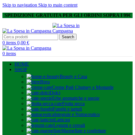
Skip to navigation
Skip to main content
SPEDIZIONE GRATUITA PER GLI ORDINI SOPRA I 99€
Search
0
items
0,00
€
0
items
HOME
SHOP
Beauty e Casa
Birra
Creme Patè Chutney e Mostarde
Dolci
Erbe aromatiche e spezie
Frutta secca
Funghi e tartufi
Integrale e Nutraceutico
Latticini
Legumi e cereali
Marmellate e confetture