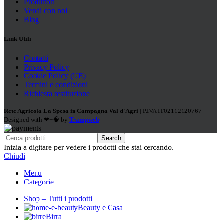
Produttori
Vendi con noi
Blog
Link Utili
Contatti
Privacy Policy
Cookie Policy (UE)
Termini e condizioni
Richiesta restituzione
Rete Agricola La Spesa in Campagna Val d'Agri
| P.IVA IT02112120767
Designed with ❤+🧠 by
Trampweb
Search
Inizia a digitare per vedere i prodotti che stai cercando.
Chiudi
Menu
Categorie
Shop – Tutti i prodotti
Beauty e Casa
Birra