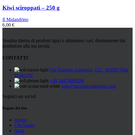
Kiwi sciroppati – 250 g
Il Malandrino
6,00
€
Vendita diretta di prodotti tipici e alimentari vari, direttamente dal
produttore alla tua tavola.
CONTATTI
Via Eugenio Azimonti, 121 - 85050 Villa
D'agri PZ
+39 348 5888298
info@spesaincampagna.com
Seguici sui social:
Pagine del sito
Home
Chi Siamo
Shop