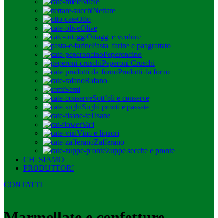
Miele
Nettare
Olio
Olive
Ortaggi e verdure
Pasta, farine e pangrattato
Peperoncino
Peperoni Cruschi
Prodotti da forno
Rafano
Semi
Sott’oli e conserve
Sughi pronti e passate
Tisane
Vari
Vino e liquori
Zafferano
Zuppe secche e pronte
CHI SIAMO
PRODUTTORI
CONTATTI
Marmellate e confetture