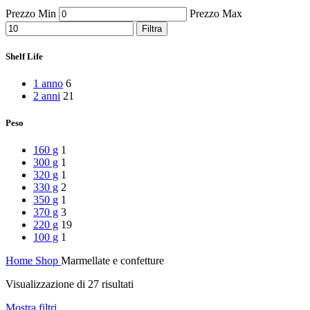
Peperoni Cruschi
Prezzo Min
Prezzo Max
Prodotti da forno
Rafano
Filtra
Semi
Sott’oli e conserve
Shelf Life
Sughi pronti e passate
Tisane
1 anno
6
Vari
2 anni
21
Vino e liquori
Zafferano
Peso
Zuppe secche e pronte
160 g
1
300 g
1
320 g
1
330 g
2
350 g
1
370 g
3
220 g
19
100 g
1
Home
Shop
Marmellate e confetture
Visualizzazione di 27 risultati
Mostra filtri