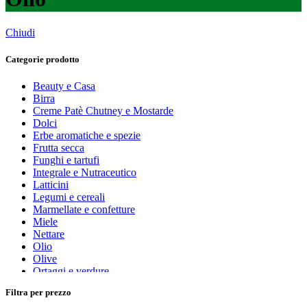
Chiudi
Categorie prodotto
Beauty e Casa
Birra
Creme Patè Chutney e Mostarde
Dolci
Erbe aromatiche e spezie
Frutta secca
Funghi e tartufi
Integrale e Nutraceutico
Latticini
Legumi e cereali
Marmellate e confetture
Miele
Nettare
Olio
Olive
Ortaggi e verdure
Pasta, farine e pangrattato
Filtra per prezzo
Peperoncino