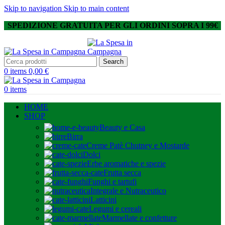
Skip to navigation
Skip to main content
SPEDIZIONE GRATUITA PER GLI ORDINI SOPRA I 99€
Search
0
items
0,00
€
0
items
HOME
SHOP
Beauty e Casa
Birra
Creme Patè Chutney e Mostarde
Dolci
Erbe aromatiche e spezie
Frutta secca
Funghi e tartufi
Integrale e Nutraceutico
Latticini
Legumi e cereali
Marmellate e confetture