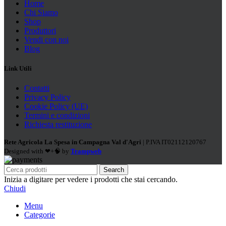
Home
Chi Siamo
Shop
Produttori
Vendi con noi
Blog
Link Utili
Contatti
Privacy Policy
Cookie Policy (UE)
Termini e condizioni
Richiesta restituzione
Rete Agricola La Spesa in Campagna Val d'Agri
| P.IVA IT02112120767
Designed with ❤+🧠 by
Trampweb
Search
Inizia a digitare per vedere i prodotti che stai cercando.
Chiudi
Menu
Categorie