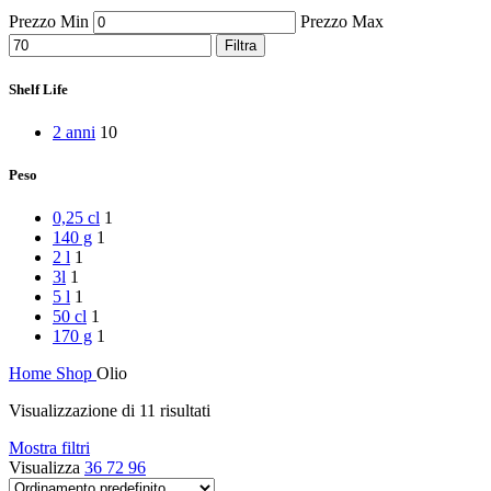
Peperoni Cruschi
Prezzo Min
Prezzo Max
Prodotti da forno
Rafano
Filtra
Semi
Sott’oli e conserve
Shelf Life
Sughi pronti e passate
Tisane
2 anni
10
Vari
Vino e liquori
Peso
Zafferano
Zuppe secche e pronte
0,25 cl
1
140 g
1
2 l
1
3l
1
5 l
1
50 cl
1
170 g
1
Home
Shop
Olio
Visualizzazione di 11 risultati
Mostra filtri
Visualizza
36
72
96