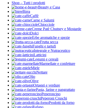
Shop – Tutti i prodotti
Beauty e Casa
Birra
Caffè
Carne e Salumi
Chiocciole
Creme Patè Chutney e Mostarde
Dolci
Erbe aromatiche e spezie
Frutta secca
Funghi e tartufi
Integrale e Nutraceutico
Latticini
Legumi e cereali
Marmellate e confetture
Miele
Nettare
Olio
Olive
Ortaggi e verdure
Pasta, farine e pangrattato
Peperoncino
Peperoni Cruschi
Prodotti da forno
Rafano