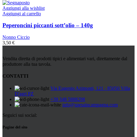
Aggiungi alla wishlist
Aggiungi al carrello
Peperoncini piccanti sott’olio – 140g
Nonno Ciccio
3,50
€
Vendita diretta di prodotti tipici e alimentari vari, direttamente dal
produttore alla tua tavola.
CONTATTI
Via Eugenio Azimonti, 121 - 85050 Villa
D'agri PZ
+39 348 5888298
info@spesaincampagna.com
Seguici sui social:
Pagine del sito