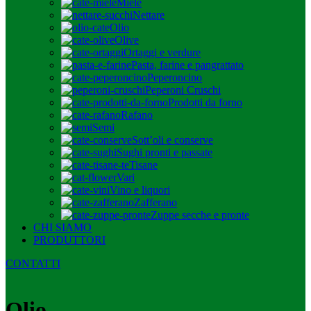
Miele
Nettare
Olio
Olive
Ortaggi e verdure
Pasta, farine e pangrattato
Peperoncino
Peperoni Cruschi
Prodotti da forno
Rafano
Semi
Sott’oli e conserve
Sughi pronti e passate
Tisane
Vari
Vino e liquori
Zafferano
Zuppe secche e pronte
CHI SIAMO
PRODUTTORI
CONTATTI
Olio