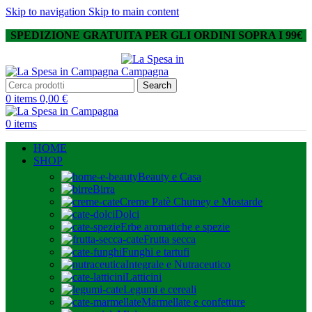
Skip to navigation
Skip to main content
SPEDIZIONE GRATUITA PER GLI ORDINI SOPRA I 99€
Search
0
items
0,00
€
0
items
HOME
SHOP
Beauty e Casa
Birra
Creme Patè Chutney e Mostarde
Dolci
Erbe aromatiche e spezie
Frutta secca
Funghi e tartufi
Integrale e Nutraceutico
Latticini
Legumi e cereali
Marmellate e confetture