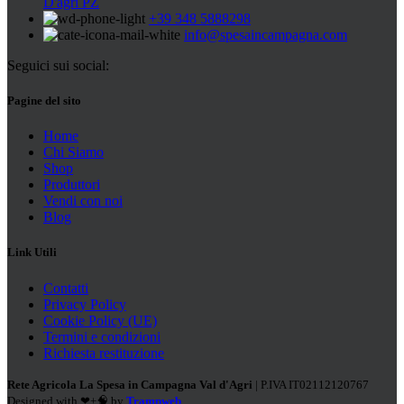
D'agri PZ
+39 348 5888298
info@spesaincampagna.com
Seguici sui social:
Pagine del sito
Home
Chi Siamo
Shop
Produttori
Vendi con noi
Blog
Link Utili
Contatti
Privacy Policy
Cookie Policy (UE)
Termini e condizioni
Richiesta restituzione
Rete Agricola La Spesa in Campagna Val d'Agri
| P.IVA IT02112120767
Designed with ❤+🧠 by
Trampweb