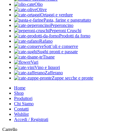
Olio
Olive
Ortaggi e verdure
Pasta, farine e pangrattato
Peperoncino
Peperoni Cruschi
Prodotti da forno
Rafano
Sott’oli e conserve
Sughi pronti e passate
Tisane
Vari
Vino e liquori
Zafferano
Zuppe secche e pronte
Home
Shop
Produttori
Chi Siamo
Contatti
Wishlist
Accedi / Registrati
Carrello