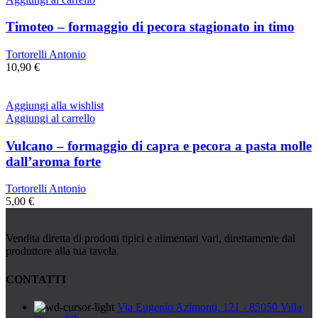
Timoteo – formaggio di pecora stagionato in timo
Tortorelli Antonio
10,90
€
Aggiungi alla wishlist
Aggiungi al carrello
Vulcano – formaggio di capra e pecora a pasta molle
dall’aroma forte
Tortorelli Antonio
5,00
€
Vendita diretta di prodotti tipici e alimentari vari, direttamente dal
produttore alla tua tavola.
CONTATTI
Via Eugenio Azimonti, 121 - 85050 Villa