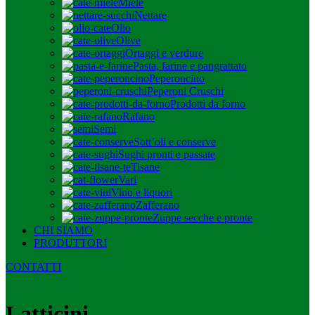
Miele
Nettare
Olio
Olive
Ortaggi e verdure
Pasta, farine e pangrattato
Peperoncino
Peperoni Cruschi
Prodotti da forno
Rafano
Semi
Sott’oli e conserve
Sughi pronti e passate
Tisane
Vari
Vino e liquori
Zafferano
Zuppe secche e pronte
CHI SIAMO
PRODUTTORI
CONTATTI
Latticini