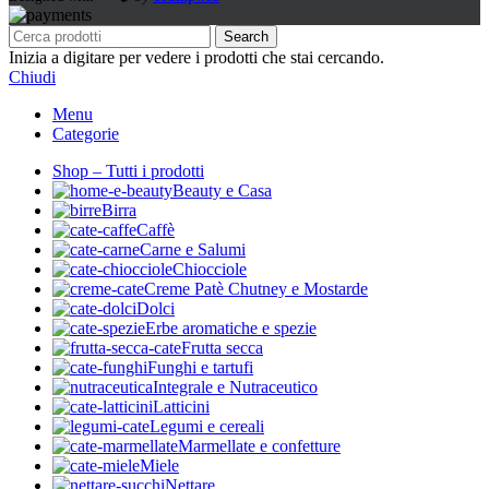
Search
Inizia a digitare per vedere i prodotti che stai cercando.
Chiudi
Menu
Categorie
Shop – Tutti i prodotti
Beauty e Casa
Birra
Caffè
Carne e Salumi
Chiocciole
Creme Patè Chutney e Mostarde
Dolci
Erbe aromatiche e spezie
Frutta secca
Funghi e tartufi
Integrale e Nutraceutico
Latticini
Legumi e cereali
Marmellate e confetture
Miele
Nettare