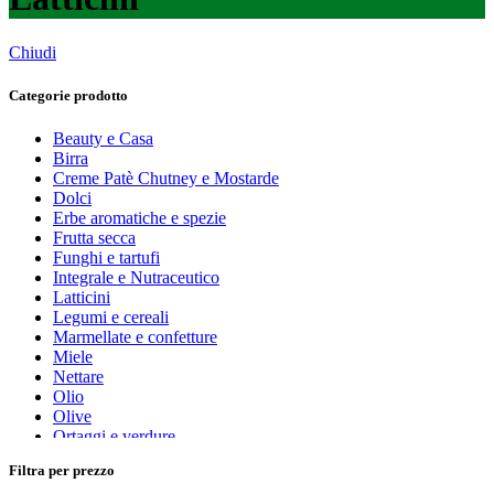
Chiudi
Categorie prodotto
Beauty e Casa
Birra
Creme Patè Chutney e Mostarde
Dolci
Erbe aromatiche e spezie
Frutta secca
Funghi e tartufi
Integrale e Nutraceutico
Latticini
Legumi e cereali
Marmellate e confetture
Miele
Nettare
Olio
Olive
Ortaggi e verdure
Pasta, farine e pangrattato
Filtra per prezzo
Peperoncino