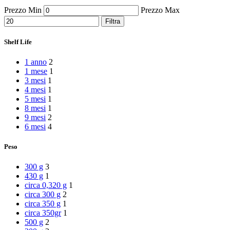
Peperoni Cruschi
Prezzo Min
Prezzo Max
Prodotti da forno
Rafano
Filtra
Semi
Sott’oli e conserve
Shelf Life
Sughi pronti e passate
Tisane
1 anno
2
Vari
1 mese
1
Vino e liquori
3 mesi
1
Zafferano
4 mesi
1
Zuppe secche e pronte
5 mesi
1
8 mesi
1
9 mesi
2
6 mesi
4
Peso
300 g
3
430 g
1
circa 0,320 g
1
circa 300 g
2
circa 350 g
1
circa 350gr
1
500 g
2