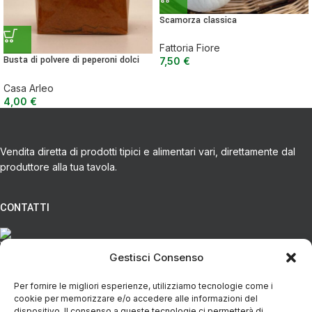
Scamorza classica
Fattoria Fiore
Busta di polvere di peperoni dolci
7,50
€
macinati – 100 g
Casa Arleo
4,00
€
Vendita diretta di prodotti tipici e alimentari vari, direttamente dal
produttore alla tua tavola.
CONTATTI
Via Eugenio Azimonti, 121 - 85050 Villa D'agri PZ
Gestisci Consenso
Per fornire le migliori esperienze, utilizziamo tecnologie come i
+39 348 5888298
cookie per memorizzare e/o accedere alle informazioni del
dispositivo. Il consenso a queste tecnologie ci permetterà di