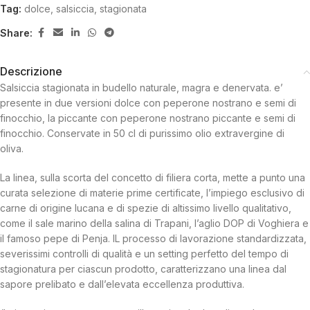
Tag:
dolce
,
salsiccia
,
stagionata
Share:
Descrizione
Salsiccia stagionata in budello naturale, magra e denervata. e’
presente in due versioni dolce con peperone nostrano e semi di
finocchio, la piccante con peperone nostrano piccante e semi di
finocchio. Conservate in 50 cl di purissimo olio extravergine di
oliva.
La linea, sulla scorta del concetto di filiera corta, mette a punto una
curata selezione di materie prime certificate, l’impiego esclusivo di
carne di origine lucana e di spezie di altissimo livello qualitativo,
come il sale marino della salina di Trapani, l’aglio DOP di Voghiera e
il famoso pepe di Penja. IL processo di lavorazione standardizzata,
severissimi controlli di qualità e un setting perfetto del tempo di
stagionatura per ciascun prodotto, caratterizzano una linea dal
sapore prelibato e dall’elevata eccellenza produttiva.