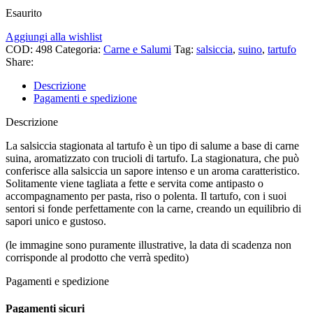
Esaurito
Aggiungi alla wishlist
COD:
498
Categoria:
Carne e Salumi
Tag:
salsiccia
,
suino
,
tartufo
Share:
Descrizione
Pagamenti e spedizione
Descrizione
La salsiccia stagionata al tartufo è un tipo di salume a base di carne
suina, aromatizzato con trucioli di tartufo. La stagionatura, che può
conferisce alla salsiccia un sapore intenso e un aroma caratteristico.
Solitamente viene tagliata a fette e servita come antipasto o
accompagnamento per pasta, riso o polenta. Il tartufo, con i suoi
sentori si fonde perfettamente con la carne, creando un equilibrio di
sapori unico e gustoso.
(le immagine sono puramente illustrative, la data di scadenza non
corrisponde al prodotto che verrà spedito)
Pagamenti e spedizione
Pagamenti sicuri