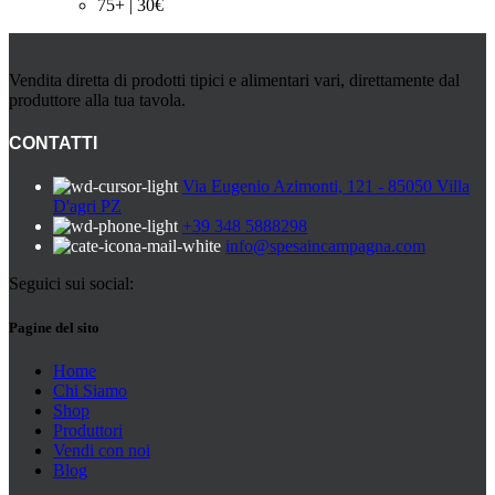
75+ | 30€
Vendita diretta di prodotti tipici e alimentari vari, direttamente dal
produttore alla tua tavola.
CONTATTI
Via Eugenio Azimonti, 121 - 85050 Villa
D'agri PZ
+39 348 5888298
info@spesaincampagna.com
Seguici sui social:
Pagine del sito
Home
Chi Siamo
Shop
Produttori
Vendi con noi
Blog