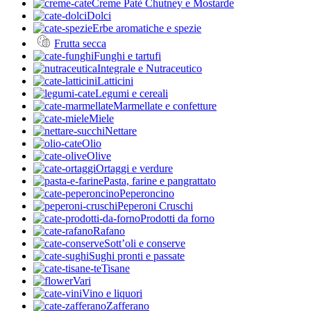
Creme Patè Chutney e Mostarde
Dolci
Erbe aromatiche e spezie
Frutta secca
Funghi e tartufi
Integrale e Nutraceutico
Latticini
Legumi e cereali
Marmellate e confetture
Miele
Nettare
Olio
Olive
Ortaggi e verdure
Pasta, farine e pangrattato
Peperoncino
Peperoni Cruschi
Prodotti da forno
Rafano
Sott’oli e conserve
Sughi pronti e passate
Tisane
Vari
Vino e liquori
Zafferano