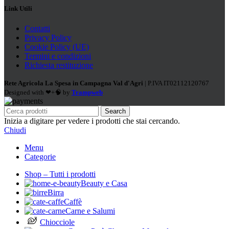
Link Utili
Contatti
Privacy Policy
Cookie Policy (UE)
Termini e condizioni
Richiesta restituzione
Rete Agricola La Spesa in Campagna Val d'Agri
| P.IVA IT02112120767
Designed with ❤+🧠 by
Trampweb
Search
Inizia a digitare per vedere i prodotti che stai cercando.
Chiudi
Menu
Categorie
Shop – Tutti i prodotti
Beauty e Casa
Birra
Caffè
Carne e Salumi
Chiocciole