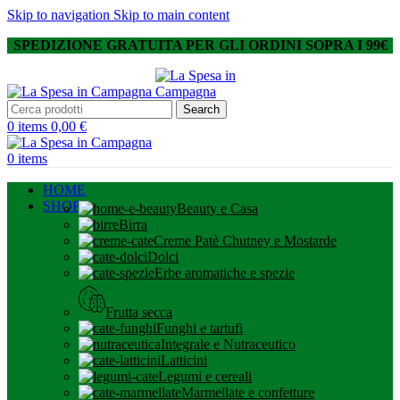
Skip to navigation
Skip to main content
SPEDIZIONE GRATUITA PER GLI ORDINI SOPRA I 99€
Search
0
items
0,00
€
0
items
HOME
SHOP
Beauty e Casa
Birra
Creme Patè Chutney e Mostarde
Dolci
Erbe aromatiche e spezie
Frutta secca
Funghi e tartufi
Integrale e Nutraceutico
Latticini
Legumi e cereali
Marmellate e confetture