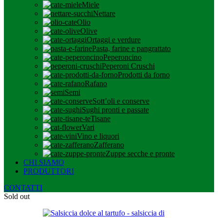
Miele
Nettare
Olio
Olive
Ortaggi e verdure
Pasta, farine e pangrattato
Peperoncino
Peperoni Cruschi
Prodotti da forno
Rafano
Semi
Sott’oli e conserve
Sughi pronti e passate
Tisane
Vari
Vino e liquori
Zafferano
Zuppe secche e pronte
CHI SIAMO
PRODUTTORI
CONTATTI
Sold out