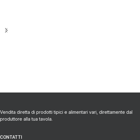
Vendita diretta di prodotti tipici e alimentari vari, direttamente dal
produttore alla tua tavola.
CONTATTI