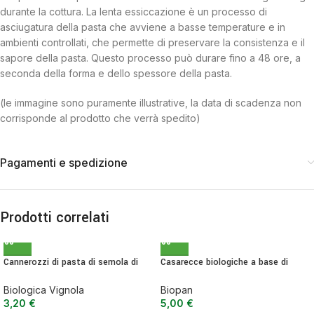
durante la cottura. La lenta essiccazione è un processo di
asciugatura della pasta che avviene a basse temperature e in
ambienti controllati, che permette di preservare la consistenza e il
sapore della pasta. Questo processo può durare fino a 48 ore, a
seconda della forma e dello spessore della pasta.
(le immagine sono puramente illustrative, la data di scadenza non
corrisponde al prodotto che verrà spedito)
Pagamenti e spedizione
Prodotti correlati
Cannerozzi di pasta di semola di
Casarecce biologiche a base di
grano duro senatore cappelli BIO –
farine integrali di grani antichi –
500 g
nutraceutica 500 g
Biologica Vignola
Biopan
3,20
€
5,00
€