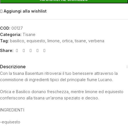
Aggiungi alla wishlist
COD:
00127
Categoria:
Tisane
Tag:
basilico
,
equisesto
,
limone
,
ortica
,
tisane
,
verbena
Share:
Descrizione
Con la tisana Basentum ritroverai il tuo benessere attraverso la
commistione di ingredienti tipici del principale fiume Lucano.
Ortica e Basilico donano freschezza, mentre limone ed equisesto
conferiscono alla tisana un’aroma speziato e deciso.
INGREDIENTI:
-equisesto