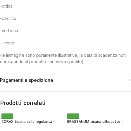
-ortica
-basilico
-verbena
-limone
(le immagine sono puramente illustrative, la data di scadenza non
corrisponde al prodotto che verrà spedito)
Pagamenti e spedizione
Prodotti correlati
CORAX tisana della regolarità –
GRASSANUM tisana silhouette –
Sfuso 60 g
Sfuso 60 g