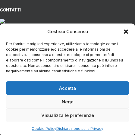
CONTATTI
Via Eugenio Azimonti, 121 - 85050 Villa D'agri PZ
Gestisci Consenso
Per fornire le migliori esperienze, utilizziamo tecnologie come i
+39 348 5888298
cookie per memorizzare e/o accedere alle informazioni del
dispositivo. Il consenso a queste tecnologie ci permetterà di
elaborare dati come il comportamento di navigazione o ID unici su
info@spesaincampagna.com
questo sito. Non acconsentire o ritirare il consenso può influire
negativamente su alcune caratteristiche e funzioni.
Accetta
PAGINE DEL SITO
Nega
LINK UTILI
Rete Agricola La Spesa in Campagna Val d'Agri
| P.IVA IT02112120767
Visualizza le preferenze
Designed with ❤+🧠 by
Trampweb
Cookie Policy
Dichiarazione sulla Privacy