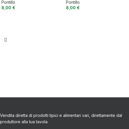
Pontillo
Pontillo
8,00
€
8,00
€
Vendita diretta di prodotti tipici e alimentari vari, direttamente dal
produttore alla tua tavola.