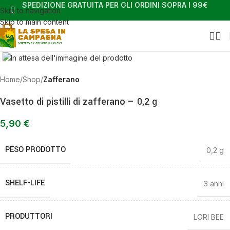
SPEDIZIONE GRATUITA PER GLI ORDINI SOPRA I 99€
Skip to navigation
Skip to main content
Clicca per ingrandire
Home
Shop
Zafferano
Vasetto di pistilli di zafferano – 0,2 g
5,90
€
PESO PRODOTTO
0,2 g
SHELF-LIFE
3 anni
PRODUTTORI
LORI BEE