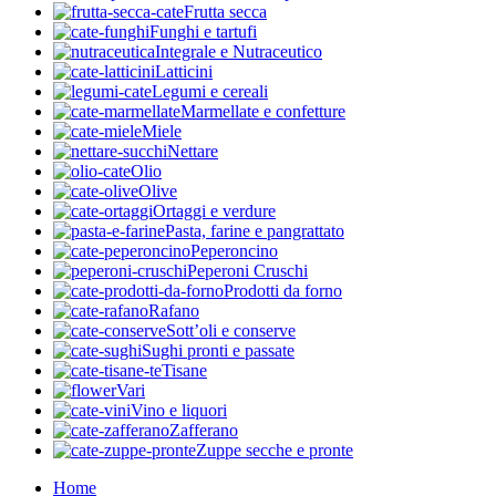
Frutta secca
Funghi e tartufi
Integrale e Nutraceutico
Latticini
Legumi e cereali
Marmellate e confetture
Miele
Nettare
Olio
Olive
Ortaggi e verdure
Pasta, farine e pangrattato
Peperoncino
Peperoni Cruschi
Prodotti da forno
Rafano
Sott’oli e conserve
Sughi pronti e passate
Tisane
Vari
Vino e liquori
Zafferano
Zuppe secche e pronte
Home