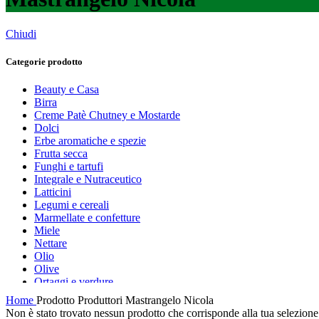
Chiudi
Categorie prodotto
Beauty e Casa
Birra
Creme Patè Chutney e Mostarde
Dolci
Erbe aromatiche e spezie
Frutta secca
Funghi e tartufi
Integrale e Nutraceutico
Latticini
Legumi e cereali
Marmellate e confetture
Miele
Nettare
Olio
Olive
Ortaggi e verdure
Pasta, farine e pangrattato
Home
Prodotto Produttori
Mastrangelo Nicola
Peperoncino
Non è stato trovato nessun prodotto che corrisponde alla tua selezione