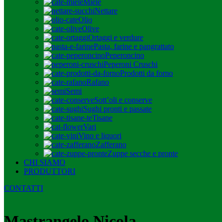
Miele
Nettare
Olio
Olive
Ortaggi e verdure
Pasta, farine e pangrattato
Peperoncino
Peperoni Cruschi
Prodotti da forno
Rafano
Semi
Sott’oli e conserve
Sughi pronti e passate
Tisane
Vari
Vino e liquori
Zafferano
Zuppe secche e pronte
CHI SIAMO
PRODUTTORI
CONTATTI
Mastrangelo Nicola