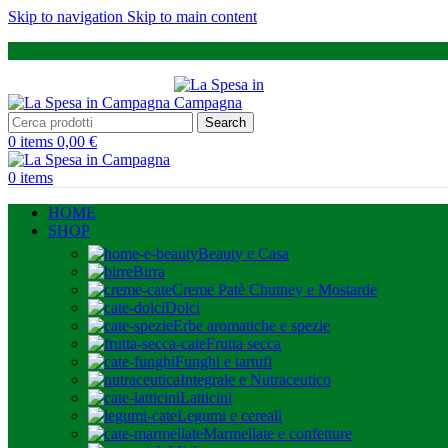
Skip to navigation
Skip to main content
Search
0
items
0,00
€
0
items
HOME
SHOP
Beauty e Casa
Birra
Creme Patè Chutney e Mostarde
Dolci
Erbe aromatiche e spezie
Frutta secca
Funghi e tartufi
Integrale e Nutraceutico
Latticini
Legumi e cereali
Marmellate e confetture