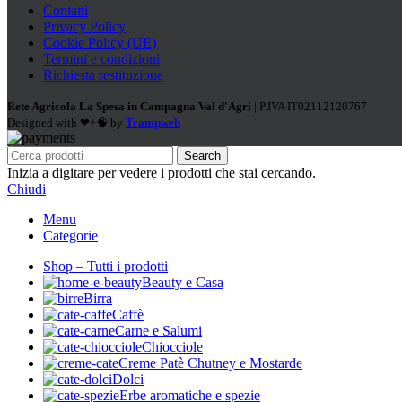
Contatti
Privacy Policy
Cookie Policy (UE)
Termini e condizioni
Richiesta restituzione
Rete Agricola La Spesa in Campagna Val d'Agri
| P.IVA IT02112120767
Designed with ❤+🧠 by
Trampweb
Search
Inizia a digitare per vedere i prodotti che stai cercando.
Chiudi
Menu
Categorie
Shop – Tutti i prodotti
Beauty e Casa
Birra
Caffè
Carne e Salumi
Chiocciole
Creme Patè Chutney e Mostarde
Dolci
Erbe aromatiche e spezie