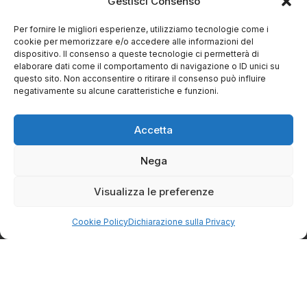
Gestisci Consenso
Vendita diretta di prodotti tipici e alimentari vari, direttamente dal
Per fornire le migliori esperienze, utilizziamo tecnologie come i
produttore alla tua tavola.
cookie per memorizzare e/o accedere alle informazioni del
dispositivo. Il consenso a queste tecnologie ci permetterà di
elaborare dati come il comportamento di navigazione o ID unici su
CONTATTI
questo sito. Non acconsentire o ritirare il consenso può influire
negativamente su alcune caratteristiche e funzioni.
Via Eugenio Azimonti, 121 - 85050 Villa D'agri PZ
Accetta
+39 348 5888298
Nega
Visualizza le preferenze
info@spesaincampagna.com
Cookie Policy
Dichiarazione sulla Privacy
PAGINE DEL SITO
LINK UTILI