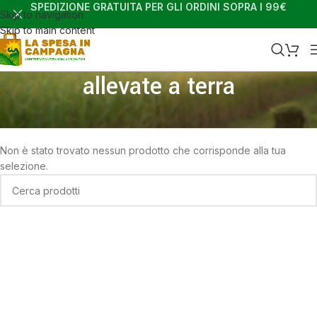
SPEDIZIONE GRATUITA PER GLI ORDINI SOPRA I 99€
Skip to navigation
Skip to main content
allevate a terra
Home
Shop
Prodotti taggati “allevate a terra”
Non è stato trovato nessun prodotto che corrisponde alla tua
selezione.