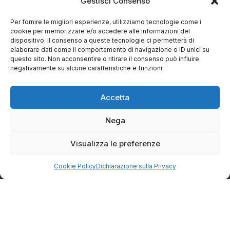
Gestisci Consenso
Vendita diretta di prodotti tipici e alimentari vari, direttamente dal
Per fornire le migliori esperienze, utilizziamo tecnologie come i
produttore alla tua tavola.
cookie per memorizzare e/o accedere alle informazioni del
dispositivo. Il consenso a queste tecnologie ci permetterà di
elaborare dati come il comportamento di navigazione o ID unici su
CONTATTI
questo sito. Non acconsentire o ritirare il consenso può influire
negativamente su alcune caratteristiche e funzioni.
Via Eugenio Azimonti, 121 - 85050 Villa D'agri PZ
Accetta
+39 348 5888298
Nega
Visualizza le preferenze
info@spesaincampagna.com
Cookie Policy
Dichiarazione sulla Privacy
PAGINE DEL SITO
LINK UTILI