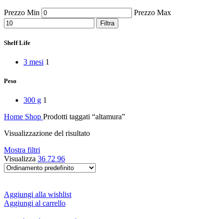
Peperoni Cruschi
Prezzo Min
Prezzo Max
Prodotti da forno
Rafano
Filtra
Semi
Sott’oli e conserve
Shelf Life
Sughi pronti e passate
Tisane
3 mesi
1
Vari
Vino e liquori
Peso
Zafferano
Zuppe secche e pronte
300 g
1
Home
Shop
Prodotti taggati “altamura”
Visualizzazione del risultato
Mostra filtri
Visualizza
36
72
96
Aggiungi alla wishlist
Aggiungi al carrello