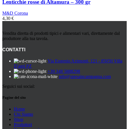
Lenticchie rosse di Altamura – 300 gr
M&D Corona
4,30
€
Vendita diretta di prodotti tipici e alimentari vari, direttamente dal
produttore alla tua tavola.
CONTATTI
Via Eugenio Azimonti, 121 - 85050 Villa
D'agri PZ
+39 348 5888298
info@spesaincampagna.com
Seguici sui social:
Pagine del sito
Home
Chi Siamo
Shop
Produttori