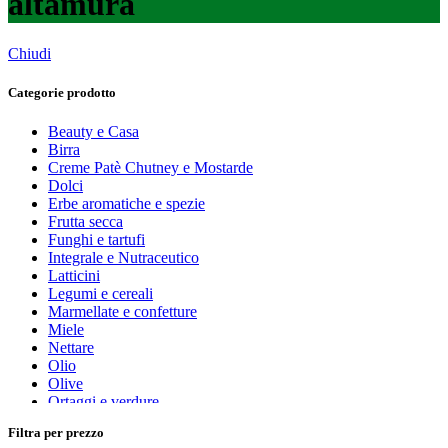
altamura
Chiudi
Categorie prodotto
Beauty e Casa
Birra
Creme Patè Chutney e Mostarde
Dolci
Erbe aromatiche e spezie
Frutta secca
Funghi e tartufi
Integrale e Nutraceutico
Latticini
Legumi e cereali
Marmellate e confetture
Miele
Nettare
Olio
Olive
Ortaggi e verdure
Pasta, farine e pangrattato
Filtra per prezzo
Peperoncino