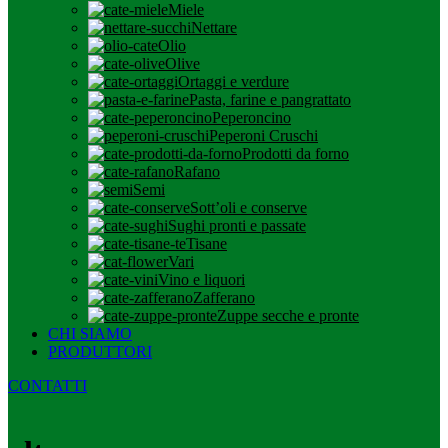
Miele
Nettare
Olio
Olive
Ortaggi e verdure
Pasta, farine e pangrattato
Peperoncino
Peperoni Cruschi
Prodotti da forno
Rafano
Semi
Sott’oli e conserve
Sughi pronti e passate
Tisane
Vari
Vino e liquori
Zafferano
Zuppe secche e pronte
CHI SIAMO
PRODUTTORI
CONTATTI