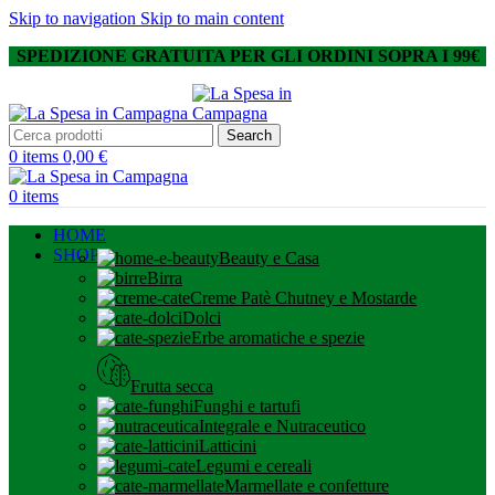
Skip to navigation
Skip to main content
SPEDIZIONE GRATUITA PER GLI ORDINI SOPRA I 99€
Search
0
items
0,00
€
0
items
HOME
SHOP
Beauty e Casa
Birra
Creme Patè Chutney e Mostarde
Dolci
Erbe aromatiche e spezie
Frutta secca
Funghi e tartufi
Integrale e Nutraceutico
Latticini
Legumi e cereali
Marmellate e confetture