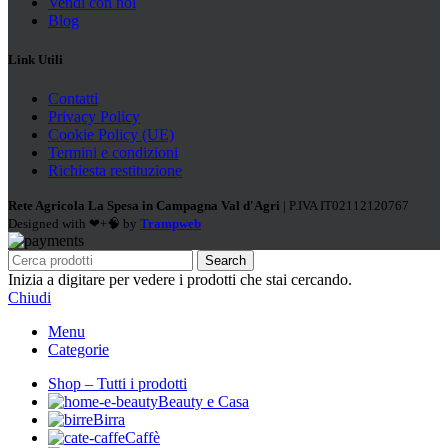
Vendi con noi
Blog
Link Utili
Contatti
Privacy Policy
Cookie Policy (UE)
Termini e condizioni
Richiesta restituzione
Rete Agricola La Spesa in Campagna Val d'Agri
| P.IVA IT02112120767
Designed with ❤+🧠 by
Trampweb
Search
Inizia a digitare per vedere i prodotti che stai cercando.
Chiudi
Menu
Categorie
Shop – Tutti i prodotti
Beauty e Casa
Birra
Caffè