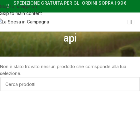
SPEDIZIONE GRATUITA PER GLI ORDINI SOPRA I 99€
Skip to navigation
Skip to main content
api
Home
Shop
Prodotti taggati “api”
Non è stato trovato nessun prodotto che corrisponde alla tua
selezione.