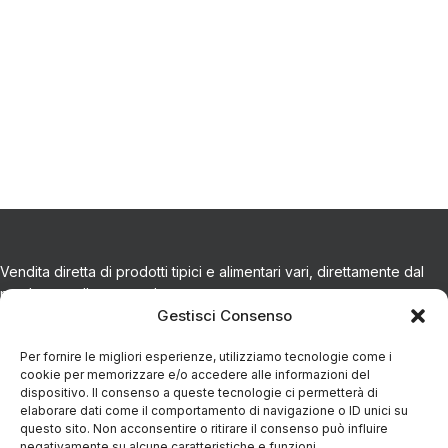
Vendita diretta di prodotti tipici e alimentari vari, direttamente dal
produttore alla tua tavola.
Gestisci Consenso
CONTATTI
Per fornire le migliori esperienze, utilizziamo tecnologie come i
cookie per memorizzare e/o accedere alle informazioni del
dispositivo. Il consenso a queste tecnologie ci permetterà di
Via Eugenio Azimonti, 121 - 85050 Villa D'agri PZ
elaborare dati come il comportamento di navigazione o ID unici su
questo sito. Non acconsentire o ritirare il consenso può influire
negativamente su alcune caratteristiche e funzioni.