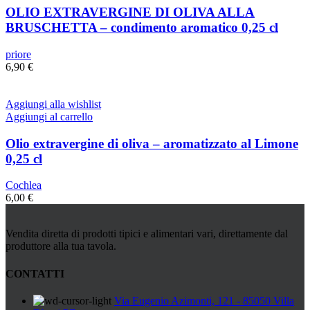
OLIO EXTRAVERGINE DI OLIVA ALLA
BRUSCHETTA – condimento aromatico 0,25 cl
priore
6,90
€
Aggiungi alla wishlist
Aggiungi al carrello
Olio extravergine di oliva – aromatizzato al Limone
0,25 cl
Cochlea
6,00
€
Vendita diretta di prodotti tipici e alimentari vari, direttamente dal
produttore alla tua tavola.
CONTATTI
Via Eugenio Azimonti, 121 - 85050 Villa