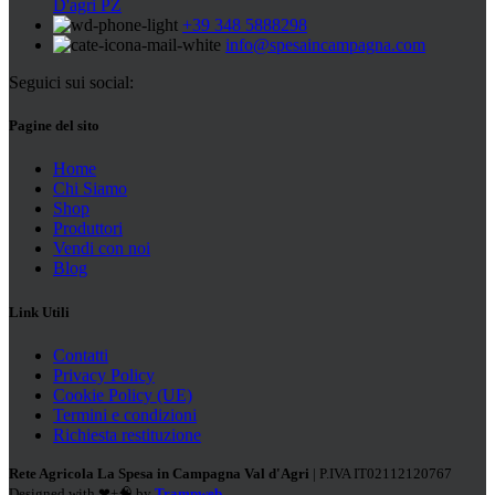
D'agri PZ
+39 348 5888298
info@spesaincampagna.com
Seguici sui social:
Pagine del sito
Home
Chi Siamo
Shop
Produttori
Vendi con noi
Blog
Link Utili
Contatti
Privacy Policy
Cookie Policy (UE)
Termini e condizioni
Richiesta restituzione
Rete Agricola La Spesa in Campagna Val d'Agri
| P.IVA IT02112120767
Designed with ❤+🧠 by
Trampweb