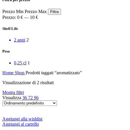
Peperoncino
Peperoni Cruschi
Prezzo Min
Prezzo Max
Prodotti da forno
Filtra
Rafano
Prezzo:
0 €
—
10 €
Semi
Sott’oli e conserve
Shelf Life
Sughi pronti e passate
Tisane
2 anni
2
Vari
Vino e liquori
Peso
Zafferano
Zuppe secche e pronte
0,25 cl
1
Home
Shop
Prodotti taggati “aromatizzato”
Visualizzazione di 2 risultati
Mostra filtri
Visualizza
36
72
96
Aggiungi alla wishlist
Aggiungi al carrello