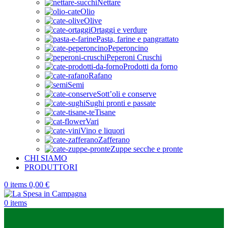
Nettare
Olio
Olive
Ortaggi e verdure
Pasta, farine e pangrattato
Peperoncino
Peperoni Cruschi
Prodotti da forno
Rafano
Semi
Sott’oli e conserve
Sughi pronti e passate
Tisane
Vari
Vino e liquori
Zafferano
Zuppe secche e pronte
CHI SIAMO
PRODUTTORI
0
items
0,00
€
0
items