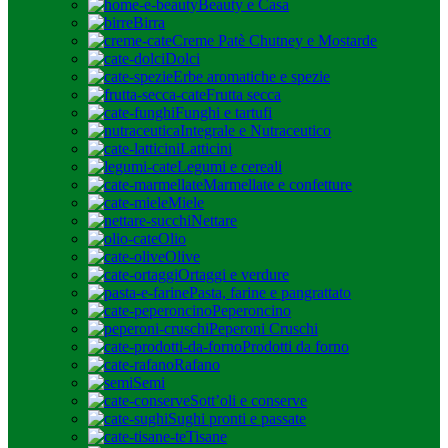
Beauty e Casa
Birra
Creme Patè Chutney e Mostarde
Dolci
Erbe aromatiche e spezie
Frutta secca
Funghi e tartufi
Integrale e Nutraceutico
Latticini
Legumi e cereali
Marmellate e confetture
Miele
Nettare
Olio
Olive
Ortaggi e verdure
Pasta, farine e pangrattato
Peperoncino
Peperoni Cruschi
Prodotti da forno
Rafano
Semi
Sott’oli e conserve
Sughi pronti e passate
Tisane