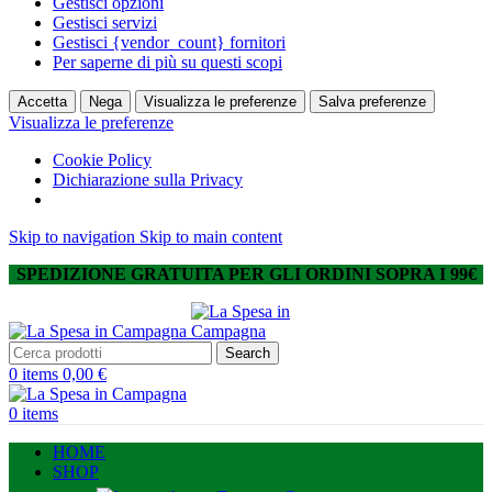
Gestisci opzioni
Gestisci servizi
Gestisci {vendor_count} fornitori
Per saperne di più su questi scopi
Accetta
Nega
Visualizza le preferenze
Salva preferenze
Visualizza le preferenze
Cookie Policy
Dichiarazione sulla Privacy
Skip to navigation
Skip to main content
SPEDIZIONE GRATUITA PER GLI ORDINI SOPRA I 99€
Search
0
items
0,00
€
0
items
HOME
SHOP