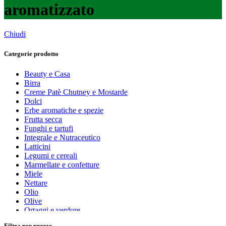
aromatizzato
Chiudi
Categorie prodotto
Beauty e Casa
Birra
Creme Patè Chutney e Mostarde
Dolci
Erbe aromatiche e spezie
Frutta secca
Funghi e tartufi
Integrale e Nutraceutico
Latticini
Legumi e cereali
Marmellate e confetture
Miele
Nettare
Olio
Olive
Ortaggi e verdure
Pasta, farine e pangrattato
Filtra per prezzo