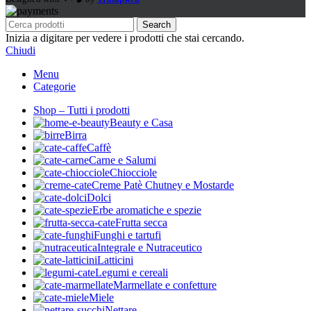
Search
Inizia a digitare per vedere i prodotti che stai cercando.
Chiudi
Menu
Categorie
Shop – Tutti i prodotti
Beauty e Casa
Birra
Caffè
Carne e Salumi
Chiocciole
Creme Patè Chutney e Mostarde
Dolci
Erbe aromatiche e spezie
Frutta secca
Funghi e tartufi
Integrale e Nutraceutico
Latticini
Legumi e cereali
Marmellate e confetture
Miele
Nettare