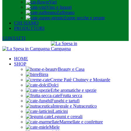
Vari
Vino e liquori
Zafferano
Zuppe secche e pronte
CHI SIAMO
PRODUTTORI
CONTATTI
HOME
SHOP
Beauty e Casa
Birra
Creme Patè Chutney e Mostarde
Dolci
Erbe aromatiche e spezie
Frutta secca
Funghi e tartufi
Integrale e Nutraceutico
Latticini
Legumi e cereali
Marmellate e confetture
Miele