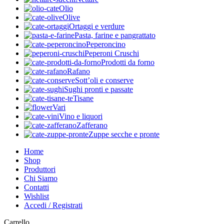
Olio
Olive
Ortaggi e verdure
Pasta, farine e pangrattato
Peperoncino
Peperoni Cruschi
Prodotti da forno
Rafano
Sott’oli e conserve
Sughi pronti e passate
Tisane
Vari
Vino e liquori
Zafferano
Zuppe secche e pronte
Home
Shop
Produttori
Chi Siamo
Contatti
Wishlist
Accedi / Registrati
Carrello