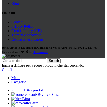
Blog
Link Utili
Contatti
Privacy Policy
Cookie Policy (UE)
Termini e condizioni
Richiesta restituzione
Rete Agricola La Spesa in Campagna Val d'Agri
| P.IVA IT02112120767
Designed with ❤+🧠 by
Trampweb
Search
Inizia a digitare per vedere i prodotti che stai cercando.
Chiudi
Menu
Categorie
Shop – Tutti i prodotti
Beauty e Casa
Birra
Caffè