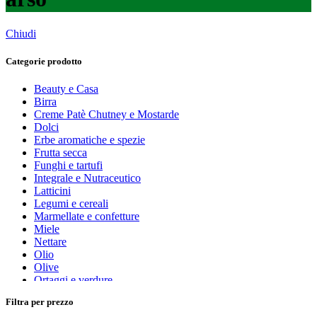
Chiudi
Categorie prodotto
Beauty e Casa
Birra
Creme Patè Chutney e Mostarde
Dolci
Erbe aromatiche e spezie
Frutta secca
Funghi e tartufi
Integrale e Nutraceutico
Latticini
Legumi e cereali
Marmellate e confetture
Miele
Nettare
Olio
Olive
Ortaggi e verdure
Pasta, farine e pangrattato
Filtra per prezzo
Peperoncino