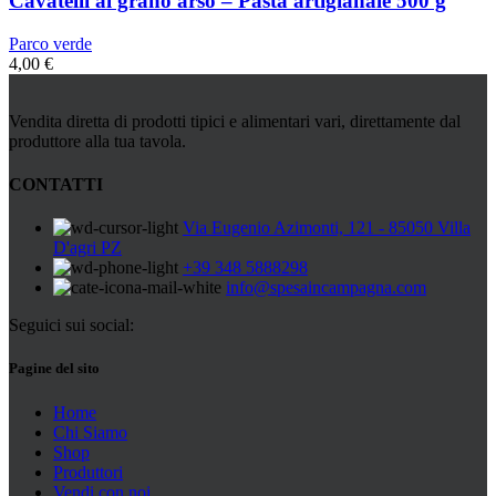
Cavatelli al grano arso – Pasta artigianale 500 g
Parco verde
4,00
€
Vendita diretta di prodotti tipici e alimentari vari, direttamente dal
produttore alla tua tavola.
CONTATTI
Via Eugenio Azimonti, 121 - 85050 Villa
D'agri PZ
+39 348 5888298
info@spesaincampagna.com
Seguici sui social:
Pagine del sito
Home
Chi Siamo
Shop
Produttori
Vendi con noi