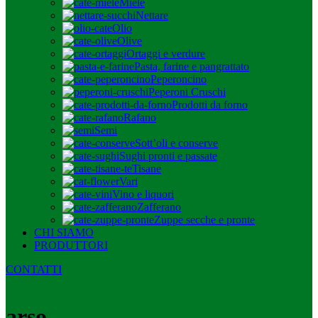
Miele
Nettare
Olio
Olive
Ortaggi e verdure
Pasta, farine e pangrattato
Peperoncino
Peperoni Cruschi
Prodotti da forno
Rafano
Semi
Sott’oli e conserve
Sughi pronti e passate
Tisane
Vari
Vino e liquori
Zafferano
Zuppe secche e pronte
CHI SIAMO
PRODUTTORI
CONTATTI
arso