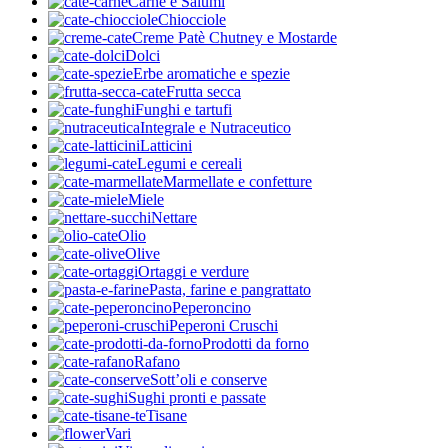
Carne e Salumi
Chiocciole
Creme Patè Chutney e Mostarde
Dolci
Erbe aromatiche e spezie
Frutta secca
Funghi e tartufi
Integrale e Nutraceutico
Latticini
Legumi e cereali
Marmellate e confetture
Miele
Nettare
Olio
Olive
Ortaggi e verdure
Pasta, farine e pangrattato
Peperoncino
Peperoni Cruschi
Prodotti da forno
Rafano
Sott’oli e conserve
Sughi pronti e passate
Tisane
Vari