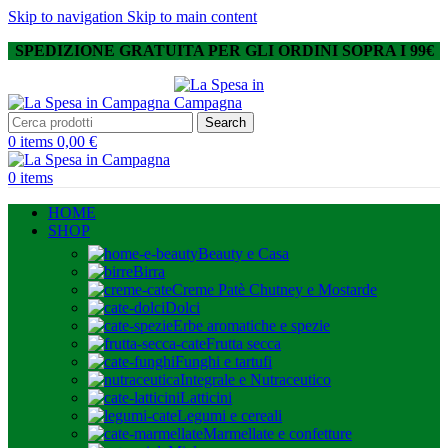
Skip to navigation
Skip to main content
SPEDIZIONE GRATUITA PER GLI ORDINI SOPRA I 99€
Search
0
items
0,00
€
0
items
HOME
SHOP
Beauty e Casa
Birra
Creme Patè Chutney e Mostarde
Dolci
Erbe aromatiche e spezie
Frutta secca
Funghi e tartufi
Integrale e Nutraceutico
Latticini
Legumi e cereali
Marmellate e confetture