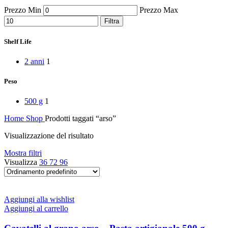
Peperoni Cruschi
Prezzo Min
Prezzo Max
Prodotti da forno
Rafano
Filtra
Semi
Sott’oli e conserve
Shelf Life
Sughi pronti e passate
Tisane
2 anni
1
Vari
Vino e liquori
Peso
Zafferano
Zuppe secche e pronte
500 g
1
Home
Shop
Prodotti taggati “arso”
Visualizzazione del risultato
Mostra filtri
Visualizza
36
72
96
Aggiungi alla wishlist
Aggiungi al carrello