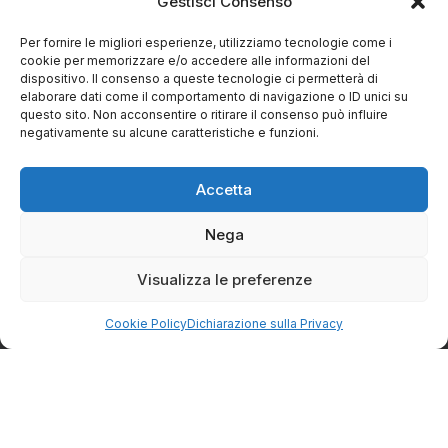
Gestisci Consenso
Vendita diretta di prodotti tipici e alimentari vari, direttamente dal
Per fornire le migliori esperienze, utilizziamo tecnologie come i
produttore alla tua tavola.
cookie per memorizzare e/o accedere alle informazioni del
dispositivo. Il consenso a queste tecnologie ci permetterà di
elaborare dati come il comportamento di navigazione o ID unici su
CONTATTI
questo sito. Non acconsentire o ritirare il consenso può influire
negativamente su alcune caratteristiche e funzioni.
Via Eugenio Azimonti, 121 - 85050 Villa D'agri PZ
Accetta
+39 348 5888298
Nega
Visualizza le preferenze
info@spesaincampagna.com
Cookie Policy
Dichiarazione sulla Privacy
PAGINE DEL SITO
LINK UTILI