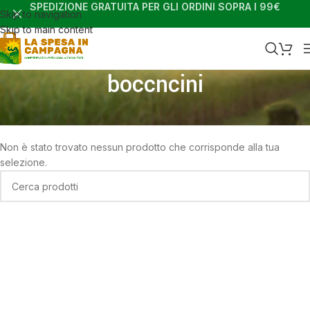
SPEDIZIONE GRATUITA PER GLI ORDINI SOPRA I 99€
Skip to navigation
Skip to main content
boccncini
Home
Shop
Prodotti taggati “boccncini”
Non è stato trovato nessun prodotto che corrisponde alla tua
selezione.