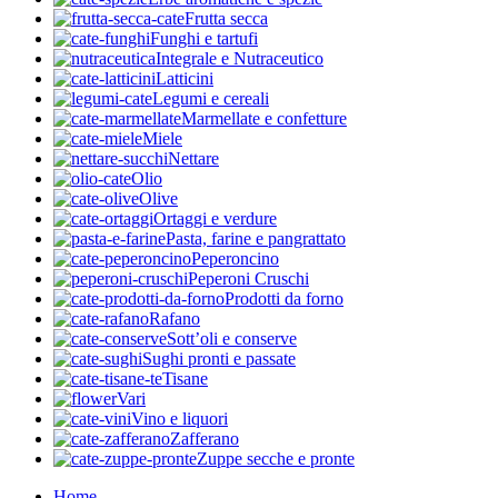
Frutta secca
Funghi e tartufi
Integrale e Nutraceutico
Latticini
Legumi e cereali
Marmellate e confetture
Miele
Nettare
Olio
Olive
Ortaggi e verdure
Pasta, farine e pangrattato
Peperoncino
Peperoni Cruschi
Prodotti da forno
Rafano
Sott’oli e conserve
Sughi pronti e passate
Tisane
Vari
Vino e liquori
Zafferano
Zuppe secche e pronte
Home