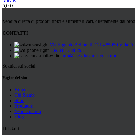
Milvus
5,00
€
Vendita diretta di prodotti tipici e alimentari vari, direttamente dal prod
CONTATTI
Via Eugenio Azimonti, 121 - 85050 Villa D'
+39 348 5888298
info@spesaincampagna.com
Seguici sui social:
Pagine del sito
Home
Chi Siamo
Shop
Produttori
Vendi con noi
Blog
Link Utili