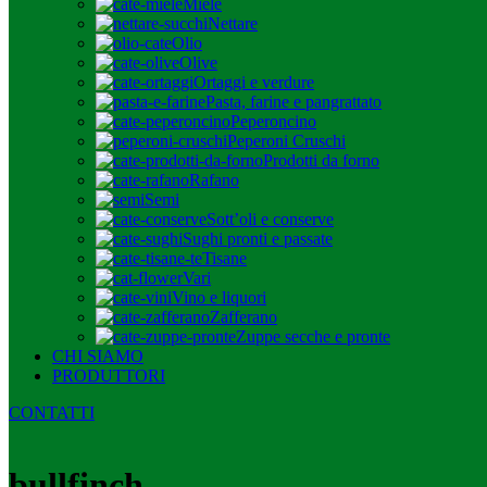
Miele
Nettare
Olio
Olive
Ortaggi e verdure
Pasta, farine e pangrattato
Peperoncino
Peperoni Cruschi
Prodotti da forno
Rafano
Semi
Sott’oli e conserve
Sughi pronti e passate
Tisane
Vari
Vino e liquori
Zafferano
Zuppe secche e pronte
CHI SIAMO
PRODUTTORI
CONTATTI
bullfinch