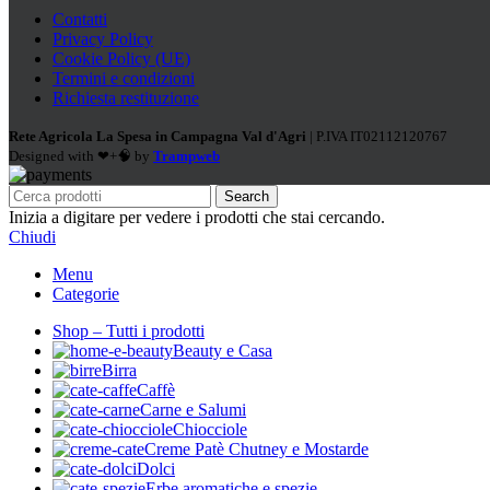
Contatti
Privacy Policy
Cookie Policy (UE)
Termini e condizioni
Richiesta restituzione
Rete Agricola La Spesa in Campagna Val d'Agri
| P.IVA IT02112120767
Designed with ❤+🧠 by
Trampweb
Search
Inizia a digitare per vedere i prodotti che stai cercando.
Chiudi
Menu
Categorie
Shop – Tutti i prodotti
Beauty e Casa
Birra
Caffè
Carne e Salumi
Chiocciole
Creme Patè Chutney e Mostarde
Dolci
Erbe aromatiche e spezie