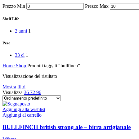
Peperoni Cruschi
Prezzo Min
Prezzo Max
Prodotti da forno
Rafano
Semi
Shelf Life
Sott’oli e conserve
Sughi pronti e passate
2 anni
1
Tisane
Vari
Peso
Vino e liquori
Zafferano
33 cl
1
Zuppe secche e pronte
Home
Shop
Prodotti taggati “bullfinch”
Visualizzazione del risultato
Mostra filtri
Visualizza
36
72
96
Aggiungi alla wishlist
Aggiungi al carrello
BULLFINCH british strong ale – birra artigianale