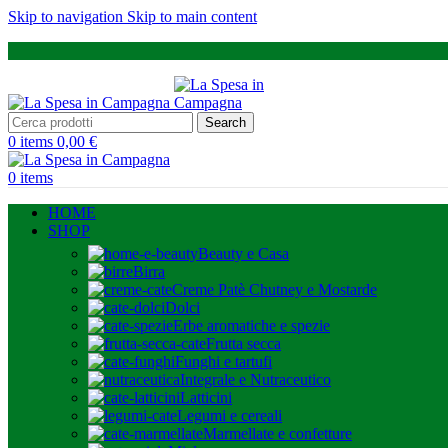
Skip to navigation
Skip to main content
Search
0
items
0,00
€
0
items
HOME
SHOP
Beauty e Casa
Birra
Creme Patè Chutney e Mostarde
Dolci
Erbe aromatiche e spezie
Frutta secca
Funghi e tartufi
Integrale e Nutraceutico
Latticini
Legumi e cereali
Marmellate e confetture