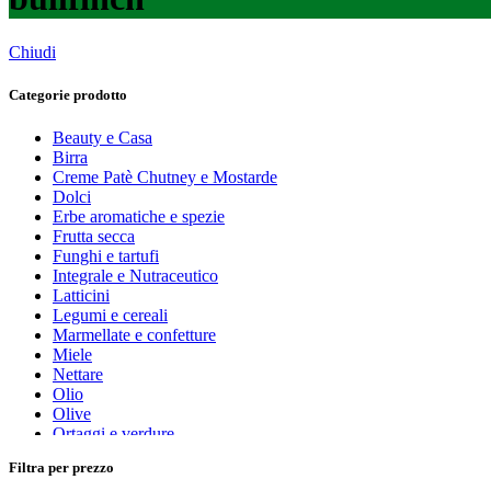
Chiudi
Categorie prodotto
Beauty e Casa
Birra
Creme Patè Chutney e Mostarde
Dolci
Erbe aromatiche e spezie
Frutta secca
Funghi e tartufi
Integrale e Nutraceutico
Latticini
Legumi e cereali
Marmellate e confetture
Miele
Nettare
Olio
Olive
Ortaggi e verdure
Pasta, farine e pangrattato
Filtra per prezzo
Peperoncino