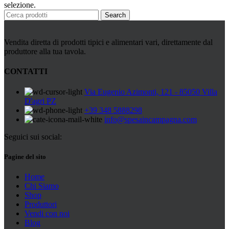
Peperoni Cruschi
selezione.
Prodotti da forno
Search
Rafano
Semi
Sott’oli e conserve
Vendita diretta di prodotti tipici e alimentari vari, direttamente dal
Sughi pronti e passate
produttore alla tua tavola.
Tisane
Vari
CONTATTI
Vino e liquori
Zafferano
Via Eugenio Azimonti, 121 - 85050 Villa
Zuppe secche e pronte
D'agri PZ
+39 348 5888298
info@spesaincampagna.com
Seguici sui social:
Pagine del sito
Home
Chi Siamo
Shop
Produttori
Vendi con noi
Blog