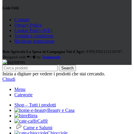
Link Utili
Contatti
Privacy Policy
Cookie Policy (UE)
Termini e condizioni
Richiesta restituzione
Rete Agricola La Spesa in Campagna Val d'Agri
| P.IVA IT02112120767
Designed with ❤+🧠 by
Trampweb
Search
Inizia a digitare per vedere i prodotti che stai cercando.
Chiudi
Menu
Categorie
Shop – Tutti i prodotti
Beauty e Casa
Birra
Caffè
Carne e Salumi
Chiocciole