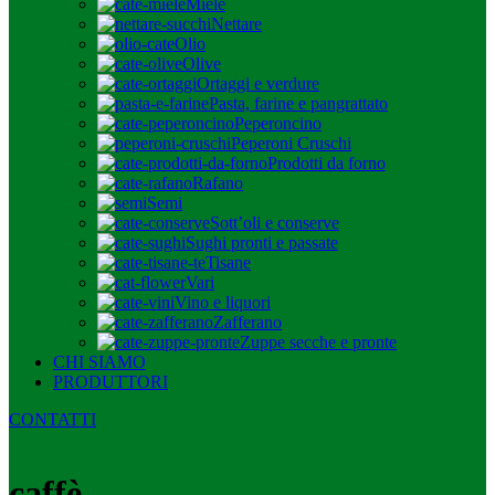
Miele
Nettare
Olio
Olive
Ortaggi e verdure
Pasta, farine e pangrattato
Peperoncino
Peperoni Cruschi
Prodotti da forno
Rafano
Semi
Sott’oli e conserve
Sughi pronti e passate
Tisane
Vari
Vino e liquori
Zafferano
Zuppe secche e pronte
CHI SIAMO
PRODUTTORI
CONTATTI
caffè