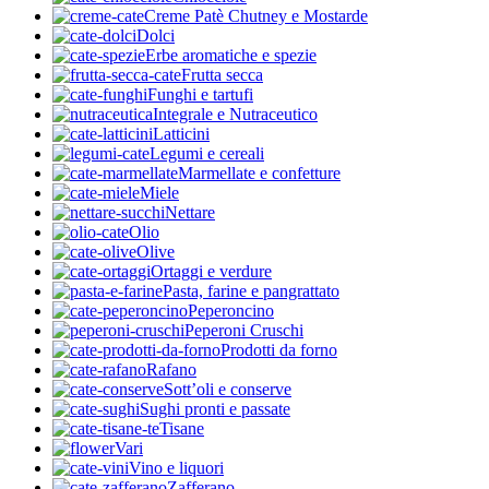
Creme Patè Chutney e Mostarde
Dolci
Erbe aromatiche e spezie
Frutta secca
Funghi e tartufi
Integrale e Nutraceutico
Latticini
Legumi e cereali
Marmellate e confetture
Miele
Nettare
Olio
Olive
Ortaggi e verdure
Pasta, farine e pangrattato
Peperoncino
Peperoni Cruschi
Prodotti da forno
Rafano
Sott’oli e conserve
Sughi pronti e passate
Tisane
Vari
Vino e liquori
Zafferano