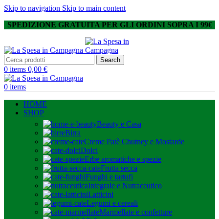
Skip to navigation
Skip to main content
SPEDIZIONE GRATUITA PER GLI ORDINI SOPRA I 99€
Search
0
items
0,00
€
0
items
HOME
SHOP
Beauty e Casa
Birra
Creme Patè Chutney e Mostarde
Dolci
Erbe aromatiche e spezie
Frutta secca
Funghi e tartufi
Integrale e Nutraceutico
Latticini
Legumi e cereali
Marmellate e confetture