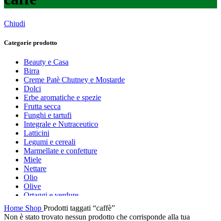
Chiudi
Categorie prodotto
Beauty e Casa
Birra
Creme Patè Chutney e Mostarde
Dolci
Erbe aromatiche e spezie
Frutta secca
Funghi e tartufi
Integrale e Nutraceutico
Latticini
Legumi e cereali
Marmellate e confetture
Miele
Nettare
Olio
Olive
Ortaggi e verdure
Pasta, farine e pangrattato
Home
Shop
Prodotti taggati “caffè”
Peperoncino
Non è stato trovato nessun prodotto che corrisponde alla tua