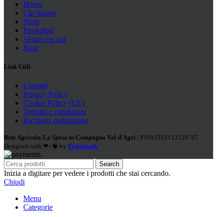
Home
Chi Siamo
Shop
Produttori
Vendi con noi
Blog
Link Utili
Contatti
Privacy Policy
Cookie Policy (UE)
Termini e condizioni
Richiesta restituzione
Rete Agricola La Spesa in Campagna Val d'Agri
| P.IVA IT02112120767
Designed with ❤+🧠 by
Trampweb
Search
Inizia a digitare per vedere i prodotti che stai cercando.
Chiudi
Menu
Categorie