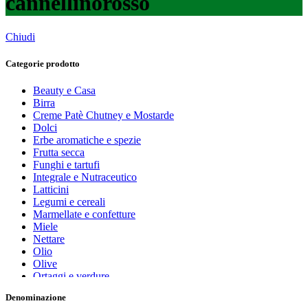
cannellinorosso
Chiudi
Categorie prodotto
Beauty e Casa
Birra
Creme Patè Chutney e Mostarde
Dolci
Erbe aromatiche e spezie
Frutta secca
Funghi e tartufi
Integrale e Nutraceutico
Latticini
Legumi e cereali
Marmellate e confetture
Miele
Nettare
Olio
Olive
Ortaggi e verdure
Pasta, farine e pangrattato
Denominazione
Peperoncino