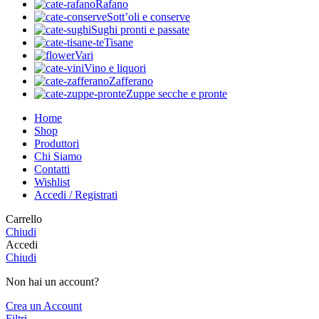
Rafano
Sott’oli e conserve
Sughi pronti e passate
Tisane
Vari
Vino e liquori
Zafferano
Zuppe secche e pronte
Home
Shop
Produttori
Chi Siamo
Contatti
Wishlist
Accedi / Registrati
Carrello
Chiudi
Accedi
Chiudi
Non hai un account?
Crea un Account
Filtri