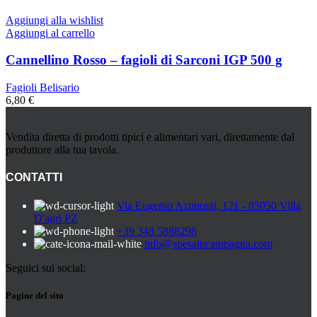
Aggiungi alla wishlist
Aggiungi al carrello
Cannellino Rosso – fagioli di Sarconi IGP 500 g
Fagioli Belisario
6,80
€
Vendita diretta di prodotti tipici e alimentari vari, direttamente dal
produttore alla tua tavola.
CONTATTI
Via Eugenio Azimonti, 121 - 85050 Villa
D'agri PZ
+39 348 5888298
info@spesaincampagna.com
Seguici sui social:
Pagine del sito