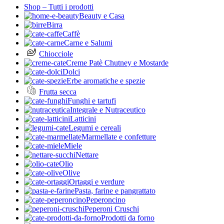
Shop – Tutti i prodotti
Beauty e Casa
Birra
Caffè
Carne e Salumi
Chiocciole
Creme Patè Chutney e Mostarde
Dolci
Erbe aromatiche e spezie
Frutta secca
Funghi e tartufi
Integrale e Nutraceutico
Latticini
Legumi e cereali
Marmellate e confetture
Miele
Nettare
Olio
Olive
Ortaggi e verdure
Pasta, farine e pangrattato
Peperoncino
Peperoni Cruschi
Prodotti da forno