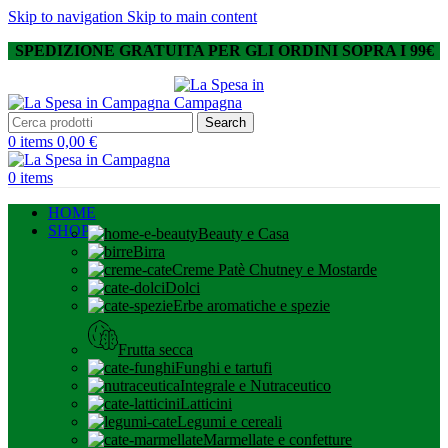
Skip to navigation
Skip to main content
SPEDIZIONE GRATUITA PER GLI ORDINI SOPRA I 99€
Search
0
items
0,00
€
0
items
HOME
SHOP
Beauty e Casa
Birra
Creme Patè Chutney e Mostarde
Dolci
Erbe aromatiche e spezie
Frutta secca
Funghi e tartufi
Integrale e Nutraceutico
Latticini
Legumi e cereali
Marmellate e confetture