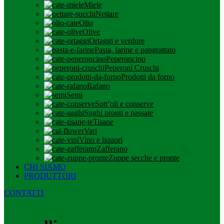
Miele
Nettare
Olio
Olive
Ortaggi e verdure
Pasta, farine e pangrattato
Peperoncino
Peperoni Cruschi
Prodotti da forno
Rafano
Semi
Sott’oli e conserve
Sughi pronti e passate
Tisane
Vari
Vino e liquori
Zafferano
Zuppe secche e pronte
CHI SIAMO
PRODUTTORI
CONTATTI