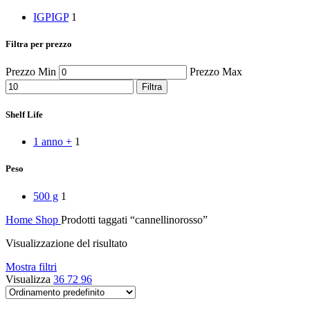
Peperoni Cruschi
IGP
IGP
1
Prodotti da forno
Rafano
Semi
Filtra per prezzo
Sott’oli e conserve
Sughi pronti e passate
Prezzo Min
Prezzo Max
Tisane
Filtra
Vari
Vino e liquori
Shelf Life
Zafferano
Zuppe secche e pronte
1 anno +
1
Peso
500 g
1
Home
Shop
Prodotti taggati “cannellinorosso”
Visualizzazione del risultato
Mostra filtri
Visualizza
36
72
96