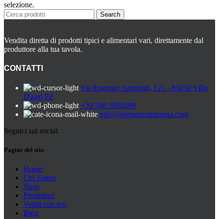
Peperoni Cruschi
selezione.
Prodotti da forno
Search
Rafano
Semi
Sott’oli e conserve
Vendita diretta di prodotti tipici e alimentari vari, direttamente dal
Sughi pronti e passate
produttore alla tua tavola.
Tisane
Vari
CONTATTI
Vino e liquori
Zafferano
Via Eugenio Azimonti, 121 - 85050 Villa
Zuppe secche e pronte
D'agri PZ
+39 348 5888298
info@spesaincampagna.com
Seguici sui social:
Pagine del sito
Home
Chi Siamo
Shop
Produttori
Vendi con noi
Blog