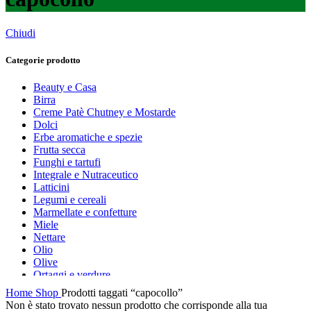
Chiudi
Categorie prodotto
Beauty e Casa
Birra
Creme Patè Chutney e Mostarde
Dolci
Erbe aromatiche e spezie
Frutta secca
Funghi e tartufi
Integrale e Nutraceutico
Latticini
Legumi e cereali
Marmellate e confetture
Miele
Nettare
Olio
Olive
Ortaggi e verdure
Pasta, farine e pangrattato
Home
Shop
Prodotti taggati “capocollo”
Peperoncino
Non è stato trovato nessun prodotto che corrisponde alla tua