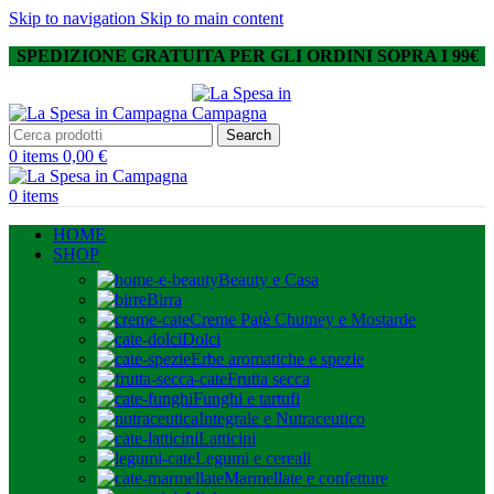
Skip to navigation
Skip to main content
SPEDIZIONE GRATUITA PER GLI ORDINI SOPRA I 99€
Search
0
items
0,00
€
0
items
HOME
SHOP
Beauty e Casa
Birra
Creme Patè Chutney e Mostarde
Dolci
Erbe aromatiche e spezie
Frutta secca
Funghi e tartufi
Integrale e Nutraceutico
Latticini
Legumi e cereali
Marmellate e confetture