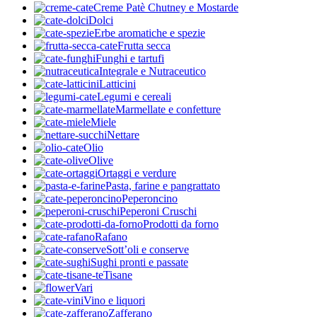
Creme Patè Chutney e Mostarde
Dolci
Erbe aromatiche e spezie
Frutta secca
Funghi e tartufi
Integrale e Nutraceutico
Latticini
Legumi e cereali
Marmellate e confetture
Miele
Nettare
Olio
Olive
Ortaggi e verdure
Pasta, farine e pangrattato
Peperoncino
Peperoni Cruschi
Prodotti da forno
Rafano
Sott’oli e conserve
Sughi pronti e passate
Tisane
Vari
Vino e liquori
Zafferano