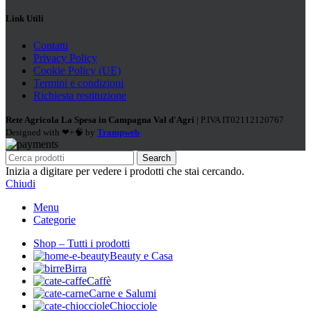
Link Utili
Contatti
Privacy Policy
Cookie Policy (UE)
Termini e condizioni
Richiesta restituzione
Rete Agricola La Spesa in Campagna Val d'Agri
| P.IVA IT02112120767
Designed with ❤+🧠 by
Trampweb
Search
Inizia a digitare per vedere i prodotti che stai cercando.
Chiudi
Menu
Categorie
Shop – Tutti i prodotti
Beauty e Casa
Birra
Caffè
Carne e Salumi
Chiocciole