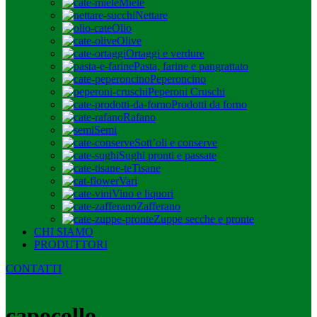
Miele
Nettare
Olio
Olive
Ortaggi e verdure
Pasta, farine e pangrattato
Peperoncino
Peperoni Cruschi
Prodotti da forno
Rafano
Semi
Sott’oli e conserve
Sughi pronti e passate
Tisane
Vari
Vino e liquori
Zafferano
Zuppe secche e pronte
CHI SIAMO
PRODUTTORI
CONTATTI
capocollo