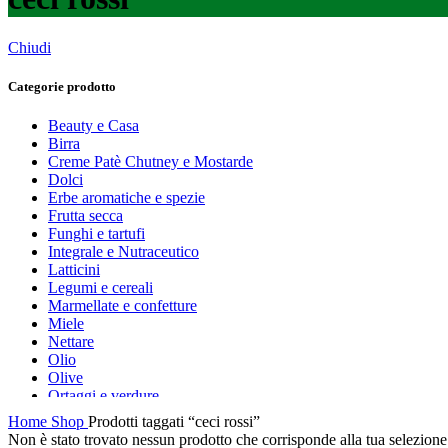
Chiudi
Categorie prodotto
Beauty e Casa
Birra
Creme Patè Chutney e Mostarde
Dolci
Erbe aromatiche e spezie
Frutta secca
Funghi e tartufi
Integrale e Nutraceutico
Latticini
Legumi e cereali
Marmellate e confetture
Miele
Nettare
Olio
Olive
Ortaggi e verdure
Pasta, farine e pangrattato
Home
Shop
Prodotti taggati “ceci rossi”
Peperoncino
Non è stato trovato nessun prodotto che corrisponde alla tua selezione