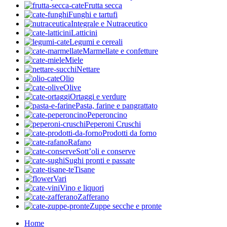
Frutta secca
Funghi e tartufi
Integrale e Nutraceutico
Latticini
Legumi e cereali
Marmellate e confetture
Miele
Nettare
Olio
Olive
Ortaggi e verdure
Pasta, farine e pangrattato
Peperoncino
Peperoni Cruschi
Prodotti da forno
Rafano
Sott’oli e conserve
Sughi pronti e passate
Tisane
Vari
Vino e liquori
Zafferano
Zuppe secche e pronte
Home