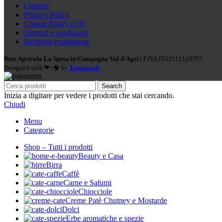
Contatti
Privacy Policy
Cookie Policy (UE)
Termini e condizioni
Richiesta restituzione
Rete Agricola La Spesa in Campagna Val d'Agri
| P.IVA IT02112120767
Designed with ❤+🧠 by
Trampweb
Search
Inizia a digitare per vedere i prodotti che stai cercando.
Chiudi
Menu
Categorie
Shop – Tutti i prodotti
Beauty e Casa
Birra
Caffè
Carne e Salumi
Chiocciole
Creme Patè Chutney e Mostarde
Dolci
Erbe aromatiche e spezie