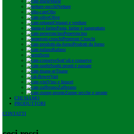
Miele
Nettare
Olio
Olive
Ortaggi e verdure
Pasta, farine e pangrattato
Peperoncino
Peperoni Cruschi
Prodotti da forno
Rafano
Semi
Sott’oli e conserve
Sughi pronti e passate
Tisane
Vari
Vino e liquori
Zafferano
Zuppe secche e pronte
CHI SIAMO
PRODUTTORI
CONTATTI
ceci rossi