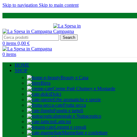
Skip to navigation
Skip to main content
Search
0
items
0,00
€
0
items
HOME
SHOP
Beauty e Casa
Birra
Creme Patè Chutney e Mostarde
Dolci
Erbe aromatiche e spezie
Frutta secca
Funghi e tartufi
Integrale e Nutraceutico
Latticini
Legumi e cereali
Marmellate e confetture