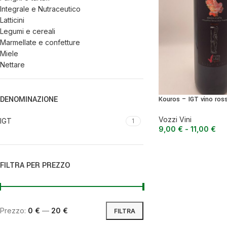
Integrale e Nutraceutico
Latticini
Legumi e cereali
Marmellate e confetture
Miele
Nettare
Olio
Olive
Ortaggi e verdure
DENOMINAZIONE
Kouros – IGT vino ros
Pasta, farine e pangrattato
Vozzi Vini
Peperoncino
IGT
1
9,00
€
-
11,00
€
Peperoni Cruschi
Prodotti da forno
Rafano
FILTRA PER PREZZO
Semi
Sott’oli e conserve
Sughi pronti e passate
Tisane
Vari
Prezzo:
0 €
—
20 €
FILTRA
Vino e liquori