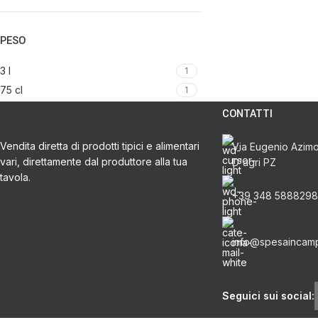
Zafferano
Zuppe secche e pronte
PESO
3 l
1
75 cl
1
CONTATTI
Vendita diretta di prodotti tipici e alimentari
Via Eugenio Azimon
vari, direttamente dal produttore alla tua
D'agri PZ
tavola.
+39 348 5888298
info@spesaincam
Seguici sui social: