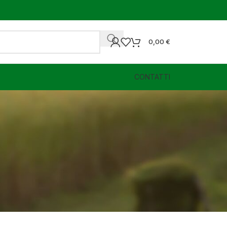
0,00
€
CONTATTI
zza
36
72
96