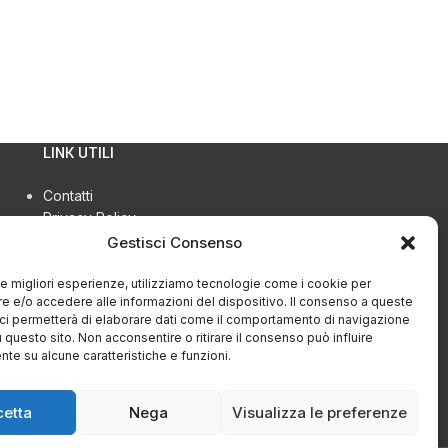
LINK UTILI
Contatti
Privacy Policy
Cookie Policy (UE)
Gestisci Consenso
Termini e condizioni
Richiesta restituzione
 le migliori esperienze, utilizziamo tecnologie come i cookie per
 e/o accedere alle informazioni del dispositivo. Il consenso a queste
ci permetterà di elaborare dati come il comportamento di navigazione
u questo sito. Non acconsentire o ritirare il consenso può influire
te su alcune caratteristiche e funzioni.
cetta
Nega
Visualizza le preferenze