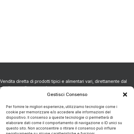
Vendita diretta di prodotti tipici e alimentari vari, direttamente dal
produttore alla tua tavola.
Gestisci Consenso
CONTATTI
Per fornire le migliori esperienze, utilizziamo tecnologie come i
cookie per memorizzare e/o accedere alle informazioni del
dispositivo. Il consenso a queste tecnologie ci permetterà di
Via Eugenio Azimonti, 121 - 85050 Villa D'agri PZ
elaborare dati come il comportamento di navigazione o ID unici su
questo sito. Non acconsentire o ritirare il consenso può influire
negativamente su alcune caratteristiche e funzioni.