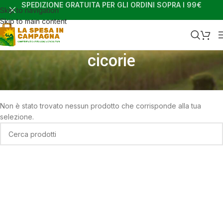
SPEDIZIONE GRATUITA PER GLI ORDINI SOPRA I 99€
Skip to navigation
Skip to main content
cicorie
Home
Shop
Prodotti taggati “cicorie”
Non è stato trovato nessun prodotto che corrisponde alla tua
selezione.