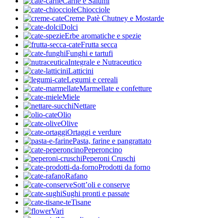
Carne e Salumi
Chiocciole
Creme Patè Chutney e Mostarde
Dolci
Erbe aromatiche e spezie
Frutta secca
Funghi e tartufi
Integrale e Nutraceutico
Latticini
Legumi e cereali
Marmellate e confetture
Miele
Nettare
Olio
Olive
Ortaggi e verdure
Pasta, farine e pangrattato
Peperoncino
Peperoni Cruschi
Prodotti da forno
Rafano
Sott’oli e conserve
Sughi pronti e passate
Tisane
Vari