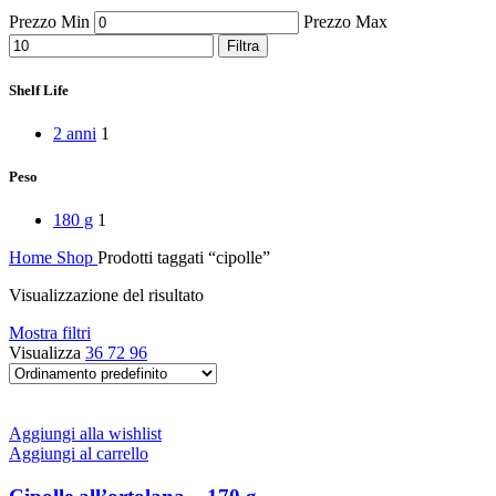
Peperoni Cruschi
Prezzo Min
Prezzo Max
Prodotti da forno
Rafano
Filtra
Semi
Sott’oli e conserve
Shelf Life
Sughi pronti e passate
Tisane
2 anni
1
Vari
Vino e liquori
Peso
Zafferano
Zuppe secche e pronte
180 g
1
Home
Shop
Prodotti taggati “cipolle”
Visualizzazione del risultato
Mostra filtri
Visualizza
36
72
96
Aggiungi alla wishlist
Aggiungi al carrello