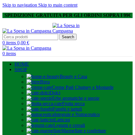
Skip to navigation
Skip to main content
SPEDIZIONE GRATUITA PER GLI ORDINI SOPRA I 99€
Search
0
items
0,00
€
0
items
HOME
SHOP
Beauty e Casa
Birra
Creme Patè Chutney e Mostarde
Dolci
Erbe aromatiche e spezie
Frutta secca
Funghi e tartufi
Integrale e Nutraceutico
Latticini
Legumi e cereali
Marmellate e confetture