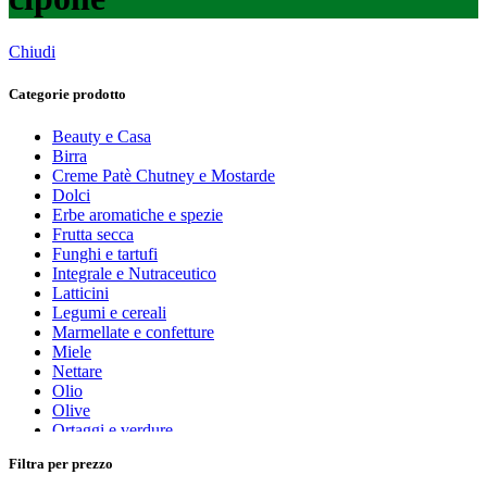
Chiudi
Categorie prodotto
Beauty e Casa
Birra
Creme Patè Chutney e Mostarde
Dolci
Erbe aromatiche e spezie
Frutta secca
Funghi e tartufi
Integrale e Nutraceutico
Latticini
Legumi e cereali
Marmellate e confetture
Miele
Nettare
Olio
Olive
Ortaggi e verdure
Pasta, farine e pangrattato
Filtra per prezzo
Peperoncino