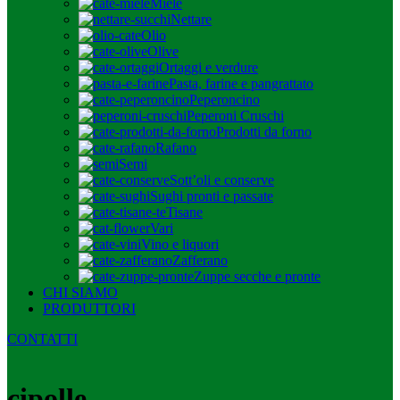
Miele
Nettare
Olio
Olive
Ortaggi e verdure
Pasta, farine e pangrattato
Peperoncino
Peperoni Cruschi
Prodotti da forno
Rafano
Semi
Sott’oli e conserve
Sughi pronti e passate
Tisane
Vari
Vino e liquori
Zafferano
Zuppe secche e pronte
CHI SIAMO
PRODUTTORI
CONTATTI
cipolle