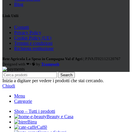
Blog
Link Utili
Contatti
Privacy Policy
Cookie Policy (UE)
Termini e condizioni
Richiesta restituzione
Rete Agricola La Spesa in Campagna Val d'Agri
| P.IVA IT02112120767
Designed with ❤+🧠 by
Trampweb
Search
Inizia a digitare per vedere i prodotti che stai cercando.
Chiudi
Menu
Categorie
Shop – Tutti i prodotti
Beauty e Casa
Birra
Caffè