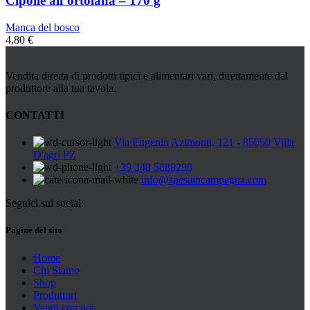
Cipolle all’ortolana – 170 g
Manca del bosco
4,80
€
Vendita diretta di prodotti tipici e alimentari vari, direttamente dal
produttore alla tua tavola.
CONTATTI
Via Eugenio Azimonti, 121 - 85050 Villa
D'agri PZ
+39 348 5888298
info@spesaincampagna.com
Seguici sui social:
Pagine del sito
Home
Chi Siamo
Shop
Produttori
Vendi con noi