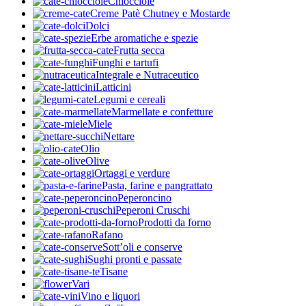
Chiocciole
Creme Patè Chutney e Mostarde
Dolci
Erbe aromatiche e spezie
Frutta secca
Funghi e tartufi
Integrale e Nutraceutico
Latticini
Legumi e cereali
Marmellate e confetture
Miele
Nettare
Olio
Olive
Ortaggi e verdure
Pasta, farine e pangrattato
Peperoncino
Peperoni Cruschi
Prodotti da forno
Rafano
Sott’oli e conserve
Sughi pronti e passate
Tisane
Vari
Vino e liquori