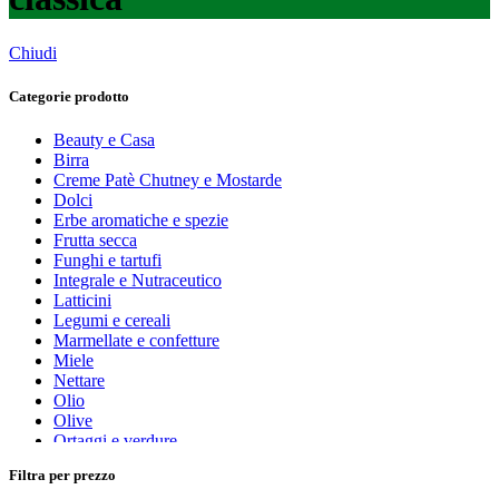
Chiudi
Categorie prodotto
Beauty e Casa
Birra
Creme Patè Chutney e Mostarde
Dolci
Erbe aromatiche e spezie
Frutta secca
Funghi e tartufi
Integrale e Nutraceutico
Latticini
Legumi e cereali
Marmellate e confetture
Miele
Nettare
Olio
Olive
Ortaggi e verdure
Pasta, farine e pangrattato
Filtra per prezzo
Peperoncino