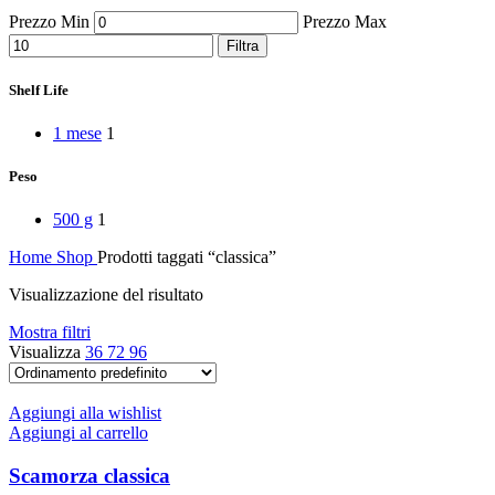
Peperoni Cruschi
Prezzo Min
Prezzo Max
Prodotti da forno
Rafano
Filtra
Semi
Sott’oli e conserve
Shelf Life
Sughi pronti e passate
Tisane
1 mese
1
Vari
Vino e liquori
Peso
Zafferano
Zuppe secche e pronte
500 g
1
Home
Shop
Prodotti taggati “classica”
Visualizzazione del risultato
Mostra filtri
Visualizza
36
72
96
Aggiungi alla wishlist
Aggiungi al carrello
Scamorza classica