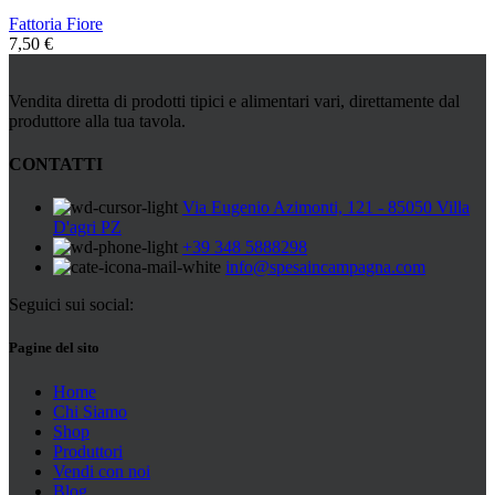
Fattoria Fiore
7,50
€
Vendita diretta di prodotti tipici e alimentari vari, direttamente dal
produttore alla tua tavola.
CONTATTI
Via Eugenio Azimonti, 121 - 85050 Villa
D'agri PZ
+39 348 5888298
info@spesaincampagna.com
Seguici sui social:
Pagine del sito
Home
Chi Siamo
Shop
Produttori
Vendi con noi
Blog