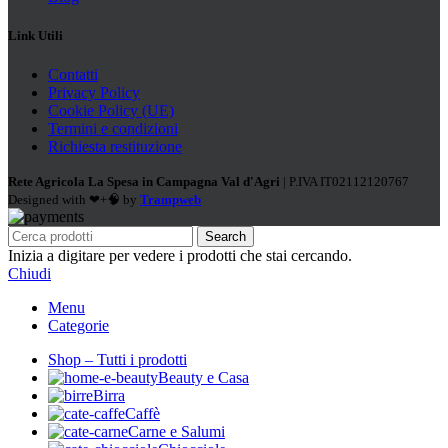
Link Utili
Contatti
Privacy Policy
Cookie Policy (UE)
Termini e condizioni
Richiesta restituzione
Rete Agricola La Spesa in Campagna Val d'Agri
| P.IVA IT02112120767
Designed with ❤+🧠 by
Trampweb
Search
Inizia a digitare per vedere i prodotti che stai cercando.
Chiudi
Menu
Categorie
Shop – Tutti i prodotti
Beauty e Casa
Birra
Caffè
Carne e Salumi