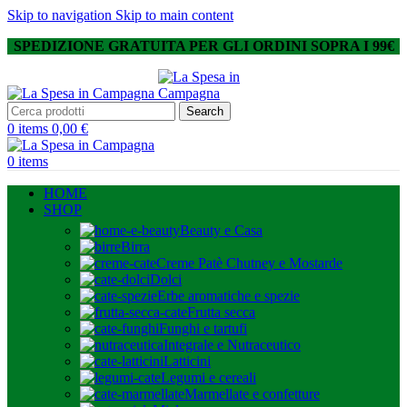
Skip to navigation
Skip to main content
SPEDIZIONE GRATUITA PER GLI ORDINI SOPRA I 99€
Search
0
items
0,00
€
0
items
HOME
SHOP
Beauty e Casa
Birra
Creme Patè Chutney e Mostarde
Dolci
Erbe aromatiche e spezie
Frutta secca
Funghi e tartufi
Integrale e Nutraceutico
Latticini
Legumi e cereali
Marmellate e confetture