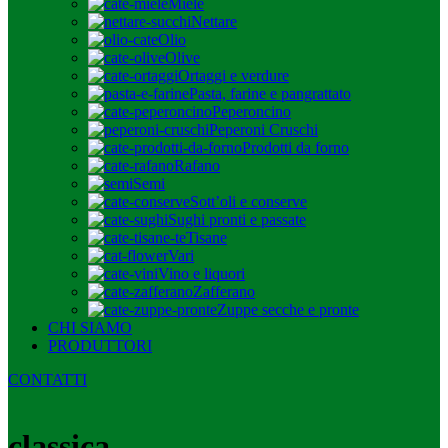
Miele
Nettare
Olio
Olive
Ortaggi e verdure
Pasta, farine e pangrattato
Peperoncino
Peperoni Cruschi
Prodotti da forno
Rafano
Semi
Sott’oli e conserve
Sughi pronti e passate
Tisane
Vari
Vino e liquori
Zafferano
Zuppe secche e pronte
CHI SIAMO
PRODUTTORI
CONTATTI
classica