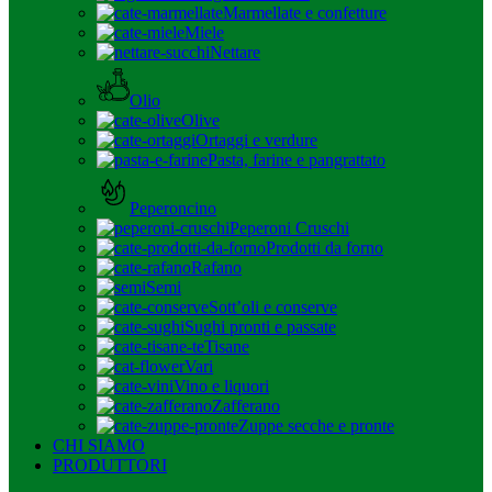
Marmellate e confetture
Miele
Nettare
Olio
Olive
Ortaggi e verdure
Pasta, farine e pangrattato
Peperoncino
Peperoni Cruschi
Prodotti da forno
Rafano
Semi
Sott’oli e conserve
Sughi pronti e passate
Tisane
Vari
Vino e liquori
Zafferano
Zuppe secche e pronte
CHI SIAMO
PRODUTTORI