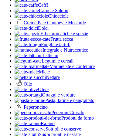
Caffè
Carne e Salumi
Chiocciole
Creme Patè Chutney e Mostarde
Dolci
Erbe aromatiche e spezie
Frutta secca
Funghi e tartufi
Integrale e Nutraceutico
Latticini
Legumi e cereali
Marmellate e confetture
Miele
Nettare
Olio
Olive
Ortaggi e verdure
Pasta, farine e pangrattato
Peperoncino
Peperoni Cruschi
Prodotti da forno
Rafano
Sott’oli e conserve
Sughi pronti e passate