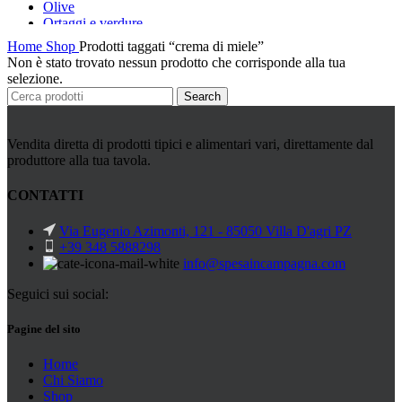
Olive
Ortaggi e verdure
Pasta, farine e pangrattato
Home
Shop
Prodotti taggati “crema di miele”
Peperoncino
Non è stato trovato nessun prodotto che corrisponde alla tua
Peperoni Cruschi
selezione.
Prodotti da forno
Search
Rafano
Semi
Sott’oli e conserve
Vendita diretta di prodotti tipici e alimentari vari, direttamente dal
Sughi pronti e passate
produttore alla tua tavola.
Tisane
Vari
CONTATTI
Vino e liquori
Zafferano
Via Eugenio Azimonti, 121 - 85050 Villa D'agri PZ
Zuppe secche e pronte
+39 348 5888298
info@spesaincampagna.com
Seguici sui social:
Pagine del sito
Home
Chi Siamo
Shop