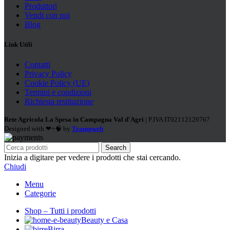
Produttori
Vendi con noi
Blog
Link Utili
Contatti
Privacy Policy
Cookie Policy (UE)
Termini e condizioni
Richiesta restituzione
Rete Agricola La Spesa in Campagna Val d'Agri
| P.IVA IT02112120767
Designed with ❤+🧠 by
Trampweb
Search
Inizia a digitare per vedere i prodotti che stai cercando.
Chiudi
Menu
Categorie
Shop – Tutti i prodotti
Beauty e Casa
Birra