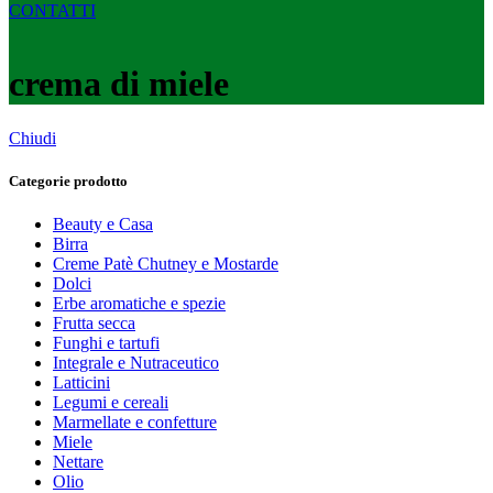
CONTATTI
crema di miele
Chiudi
Categorie prodotto
Beauty e Casa
Birra
Creme Patè Chutney e Mostarde
Dolci
Erbe aromatiche e spezie
Frutta secca
Funghi e tartufi
Integrale e Nutraceutico
Latticini
Legumi e cereali
Marmellate e confetture
Miele
Nettare
Olio