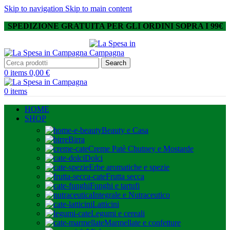
Skip to navigation
Skip to main content
SPEDIZIONE GRATUITA PER GLI ORDINI SOPRA I 99€
Search
0
items
0,00
€
0
items
HOME
SHOP
Beauty e Casa
Birra
Creme Patè Chutney e Mostarde
Dolci
Erbe aromatiche e spezie
Frutta secca
Funghi e tartufi
Integrale e Nutraceutico
Latticini
Legumi e cereali
Marmellate e confetture