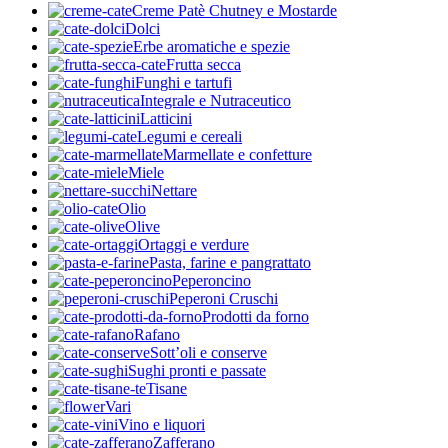
Creme Patè Chutney e Mostarde
Dolci
Erbe aromatiche e spezie
Frutta secca
Funghi e tartufi
Integrale e Nutraceutico
Latticini
Legumi e cereali
Marmellate e confetture
Miele
Nettare
Olio
Olive
Ortaggi e verdure
Pasta, farine e pangrattato
Peperoncino
Peperoni Cruschi
Prodotti da forno
Rafano
Sott’oli e conserve
Sughi pronti e passate
Tisane
Vari
Vino e liquori
Zafferano