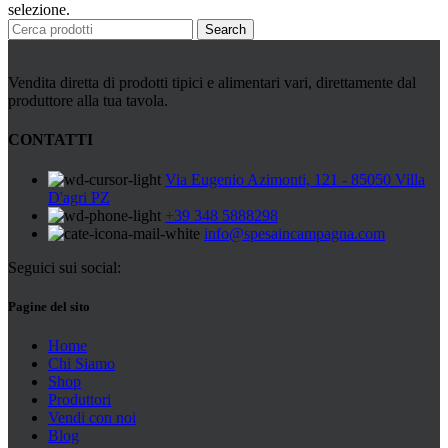
Peperoni Cruschi
selezione.
Prodotti da forno
Search
Rafano
Semi
Sott’oli e conserve
Vendita diretta di prodotti tipici e alimentari vari, direttamente dal
Sughi pronti e passate
produttore alla tua tavola.
Tisane
Vari
CONTATTI
Vino e liquori
Zafferano
Via Eugenio Azimonti, 121 - 85050 Villa
Zuppe secche e pronte
D'agri PZ
+39 348 5888298
info@spesaincampagna.com
Seguici sui social:
Pagine del sito
Home
Chi Siamo
Shop
Produttori
Vendi con noi
Blog