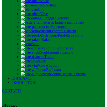
Miele
Nettare
Olio
Olive
Ortaggi e verdure
Pasta, farine e pangrattato
Peperoncino
Peperoni Cruschi
Prodotti da forno
Rafano
Semi
Sott’oli e conserve
Sughi pronti e passate
Tisane
Vari
Vino e liquori
Zafferano
Zuppe secche e pronte
CHI SIAMO
PRODUTTORI
CONTATTI
duro