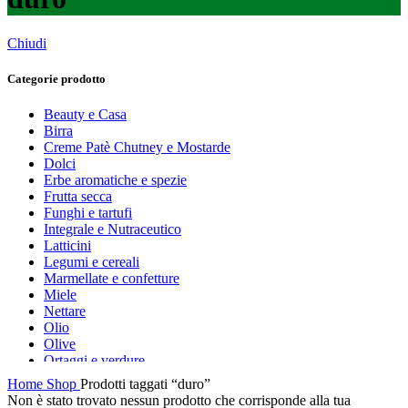
Chiudi
Categorie prodotto
Beauty e Casa
Birra
Creme Patè Chutney e Mostarde
Dolci
Erbe aromatiche e spezie
Frutta secca
Funghi e tartufi
Integrale e Nutraceutico
Latticini
Legumi e cereali
Marmellate e confetture
Miele
Nettare
Olio
Olive
Ortaggi e verdure
Pasta, farine e pangrattato
Home
Shop
Prodotti taggati “duro”
Peperoncino
Non è stato trovato nessun prodotto che corrisponde alla tua