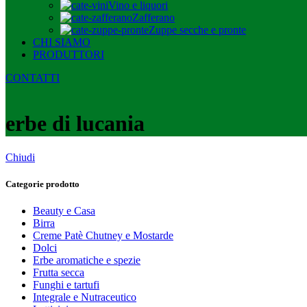
Vino e liquori
Zafferano
Zuppe secche e pronte
CHI SIAMO
PRODUTTORI
CONTATTI
erbe di lucania
Chiudi
Categorie prodotto
Beauty e Casa
Birra
Creme Patè Chutney e Mostarde
Dolci
Erbe aromatiche e spezie
Frutta secca
Funghi e tartufi
Integrale e Nutraceutico