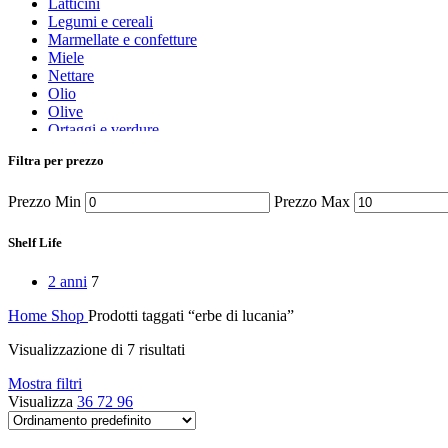
Latticini
Legumi e cereali
Marmellate e confetture
Miele
Nettare
Olio
Olive
Ortaggi e verdure
Pasta, farine e pangrattato
Filtra per prezzo
Peperoncino
Peperoni Cruschi
Prezzo Min
Prezzo Max
Prodotti da forno
Rafano
Semi
Shelf Life
Sott’oli e conserve
Sughi pronti e passate
2 anni
7
Tisane
Vari
Home
Shop
Prodotti taggati “erbe di lucania”
Vino e liquori
Zafferano
Visualizzazione di 7 risultati
Zuppe secche e pronte
Mostra filtri
Visualizza
36
72
96