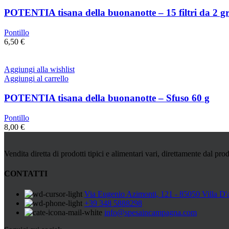
POTENTIA tisana della buonanotte – 15 filtri da 2 g
Pontillo
6,50
€
Aggiungi alla wishlist
Aggiungi al carrello
POTENTIA tisana della buonanotte – Sfuso 60 g
Pontillo
8,00
€
Vendita diretta di prodotti tipici e alimentari vari, direttamente dal prod
CONTATTI
Via Eugenio Azimonti, 121 - 85050 Villa D'
+39 348 5888298
info@spesaincampagna.com