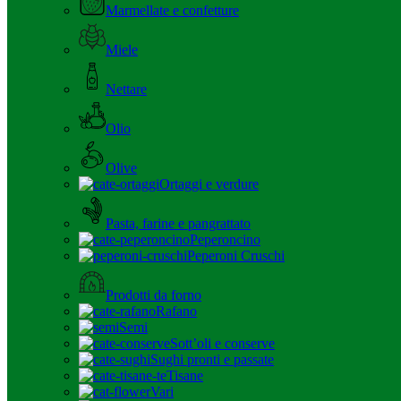
Marmellate e confetture
Miele
Nettare
Olio
Olive
Ortaggi e verdure
Pasta, farine e pangrattato
Peperoncino
Peperoni Cruschi
Prodotti da forno
Rafano
Semi
Sott’oli e conserve
Sughi pronti e passate
Tisane
Vari