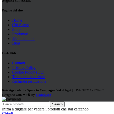
Seguici sui social:
Pagine del sito
Home
Chi Siamo
Shop
Produttori
Vendi con noi
Blog
Link Utili
Contatti
Privacy Policy
Cookie Policy (UE)
Termini e condizioni
Richiesta restituzione
Rete Agricola La Spesa in Campagna Val d'Agri
| P.IVA IT02112120767
Designed with ❤+🧠 by
Trampweb
Search
Inizia a digitare per vedere i prodotti che stai cercando.
Chiudi