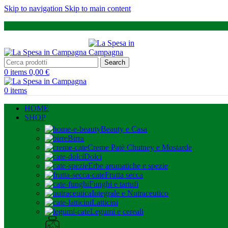
Skip to navigation
Skip to main content
Search
0
items
0,00
€
0
items
HOME
SHOP
Beauty e Casa
Birra
Creme Patè Chutney e Mostarde
Dolci
Erbe aromatiche e spezie
Frutta secca
Funghi e tartufi
Integrale e Nutraceutico
Latticini
Legumi e cereali