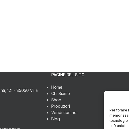
PAGINE DEL SITO
Home
ti, 121 - 85050 Villa
Chi Siamo
Shop
Produttori
Per fornire
Vendi con noi
memorizzare
Blog
tecnologie 
o ID unici s
pagna.com