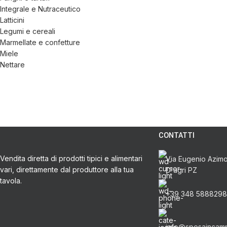
Integrale e Nutraceutico
Latticini
Legumi e cereali
Marmellate e confetture
Miele
Nettare
Olio
Olive
Ortaggi e verdure
Pasta, farine e pangrattato
Peperoncino
Peperoni Cruschi
CONTATTI
Prodotti da forno
Rafano
Vendita diretta di prodotti tipici e alimentari
Via Eugenio Azimon
Semi
vari, direttamente dal produttore alla tua
D'agri PZ
Sott’oli e conserve
tavola.
Sughi pronti e passate
+39 348 5888298
Tisane
Vari
Vino e liquori
info@spesaincam