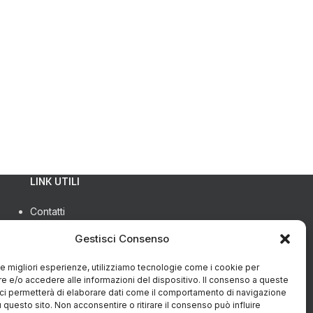
LINK UTILI
Contatti
Privacy Policy
Gestisci Consenso
Cookie Policy (UE)
Termini e condizioni
 le migliori esperienze, utilizziamo tecnologie come i cookie per
Richiesta restituzione
 e/o accedere alle informazioni del dispositivo. Il consenso a queste
ci permetterà di elaborare dati come il comportamento di navigazione
u questo sito. Non acconsentire o ritirare il consenso può influire