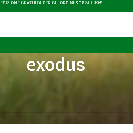
EDIZIONE GRATUITA PER GLI ORDINI SOPRA I 99€
exodus
i taggati “exodus”
nessun prodotto che corrisponde alla tua selezione.