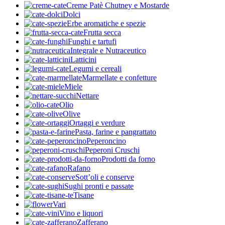
Creme Patè Chutney e Mostarde
Dolci
Erbe aromatiche e spezie
Frutta secca
Funghi e tartufi
Integrale e Nutraceutico
Latticini
Legumi e cereali
Marmellate e confetture
Miele
Nettare
Olio
Olive
Ortaggi e verdure
Pasta, farine e pangrattato
Peperoncino
Peperoni Cruschi
Prodotti da forno
Rafano
Sott’oli e conserve
Sughi pronti e passate
Tisane
Vari
Vino e liquori
Zafferano