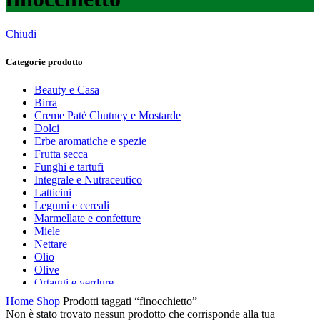
Chiudi
Categorie prodotto
Beauty e Casa
Birra
Creme Patè Chutney e Mostarde
Dolci
Erbe aromatiche e spezie
Frutta secca
Funghi e tartufi
Integrale e Nutraceutico
Latticini
Legumi e cereali
Marmellate e confetture
Miele
Nettare
Olio
Olive
Ortaggi e verdure
Pasta, farine e pangrattato
Home
Shop
Prodotti taggati “finocchietto”
Peperoncino
Non è stato trovato nessun prodotto che corrisponde alla tua