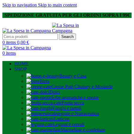
Skip to navigation
Skip to main content
SPEDIZIONE GRATUITA PER GLI ORDINI SOPRA I 99€
Search
0
items
0,00
€
0
items
HOME
SHOP
Beauty e Casa
Birra
Creme Patè Chutney e Mostarde
Dolci
Erbe aromatiche e spezie
Frutta secca
Funghi e tartufi
Integrale e Nutraceutico
Latticini
Legumi e cereali
Marmellate e confetture