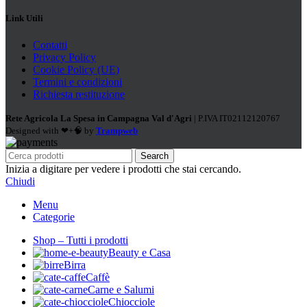
Link Utili
Contatti
Privacy Policy
Cookie Policy (UE)
Termini e condizioni
Richiesta restituzione
Rete Agricola La Spesa in Campagna Val d'Agri
| P.IVA IT02112120767
Designed with ❤+🧠 by
Trampweb
Search
Inizia a digitare per vedere i prodotti che stai cercando.
Chiudi
Menu
Categorie
Shop – Tutti i prodotti
Beauty e Casa
Birra
Caffè
Carne e Salumi
Chiocciole