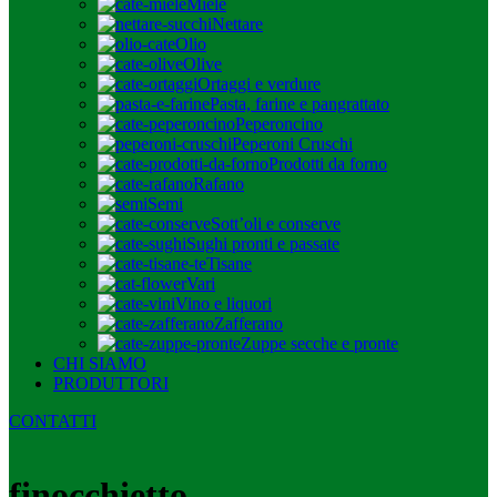
Miele
Nettare
Olio
Olive
Ortaggi e verdure
Pasta, farine e pangrattato
Peperoncino
Peperoni Cruschi
Prodotti da forno
Rafano
Semi
Sott’oli e conserve
Sughi pronti e passate
Tisane
Vari
Vino e liquori
Zafferano
Zuppe secche e pronte
CHI SIAMO
PRODUTTORI
CONTATTI
finocchietto