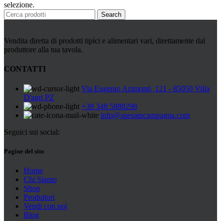
Peperoni Cruschi
selezione.
Prodotti da forno
Search
Rafano
Semi
Sott’oli e conserve
Vendita diretta di prodotti tipici e alimentari vari, direttamente dal
Sughi pronti e passate
produttore alla tua tavola.
Tisane
Vari
CONTATTI
Vino e liquori
Zafferano
Via Eugenio Azimonti, 121 - 85050 Villa
Zuppe secche e pronte
D'agri PZ
+39 348 5888298
info@spesaincampagna.com
Seguici sui social:
Pagine del sito
Home
Chi Siamo
Shop
Produttori
Vendi con noi
Blog