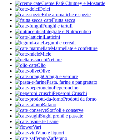
Creme Patè Chutney e Mostarde
Dolci
Erbe aromatiche e spezie
Frutta secca
Funghi e tartufi
Integrale e Nutraceutico
Latticini
Legumi e cereali
Marmellate e confetture
Miele
Nettare
Olio
Olive
Ortaggi e verdure
Pasta, farine e pangrattato
Peperoncino
Peperoni Cruschi
Prodotti da forno
Rafano
Sott’oli e conserve
Sughi pronti e passate
Tisane
Vari
Vino e liquori
Zafferano