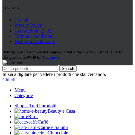
Link Utili
Contatti
Privacy Policy
Cookie Policy (UE)
Termini e condizioni
Richiesta restituzione
Rete Agricola La Spesa in Campagna Val d'Agri
| P.IVA IT02112120767
Designed with ❤+🧠 by
Trampweb
Search
Inizia a digitare per vedere i prodotti che stai cercando.
Chiudi
Menu
Categorie
Shop – Tutti i prodotti
Beauty e Casa
Birra
Caffè
Carne e Salumi
Chiocciole