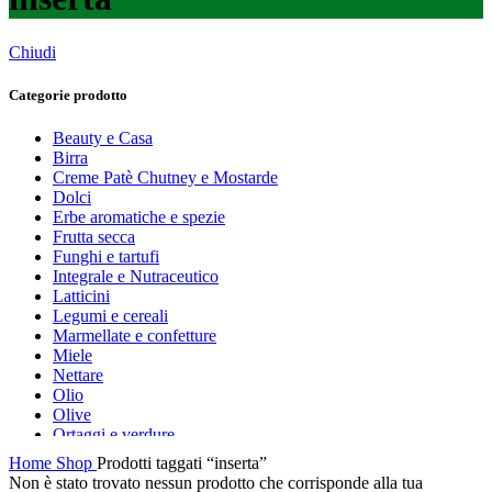
Chiudi
Categorie prodotto
Beauty e Casa
Birra
Creme Patè Chutney e Mostarde
Dolci
Erbe aromatiche e spezie
Frutta secca
Funghi e tartufi
Integrale e Nutraceutico
Latticini
Legumi e cereali
Marmellate e confetture
Miele
Nettare
Olio
Olive
Ortaggi e verdure
Pasta, farine e pangrattato
Home
Shop
Prodotti taggati “inserta”
Peperoncino
Non è stato trovato nessun prodotto che corrisponde alla tua