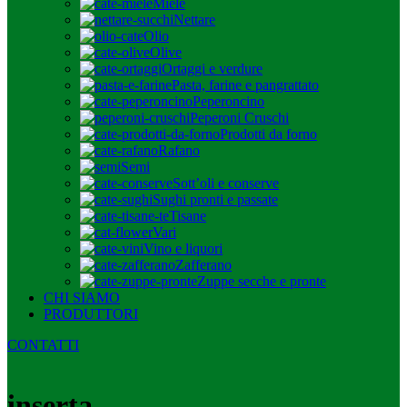
Miele
Nettare
Olio
Olive
Ortaggi e verdure
Pasta, farine e pangrattato
Peperoncino
Peperoni Cruschi
Prodotti da forno
Rafano
Semi
Sott’oli e conserve
Sughi pronti e passate
Tisane
Vari
Vino e liquori
Zafferano
Zuppe secche e pronte
CHI SIAMO
PRODUTTORI
CONTATTI
inserta