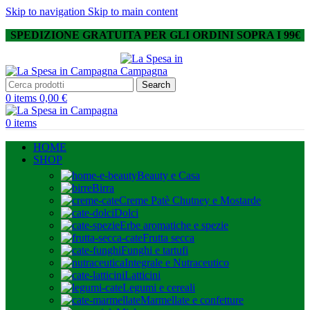
Skip to navigation
Skip to main content
SPEDIZIONE GRATUITA PER GLI ORDINI SOPRA I 99€
Search
0
items
0,00
€
0
items
HOME
SHOP
Beauty e Casa
Birra
Creme Patè Chutney e Mostarde
Dolci
Erbe aromatiche e spezie
Frutta secca
Funghi e tartufi
Integrale e Nutraceutico
Latticini
Legumi e cereali
Marmellate e confetture