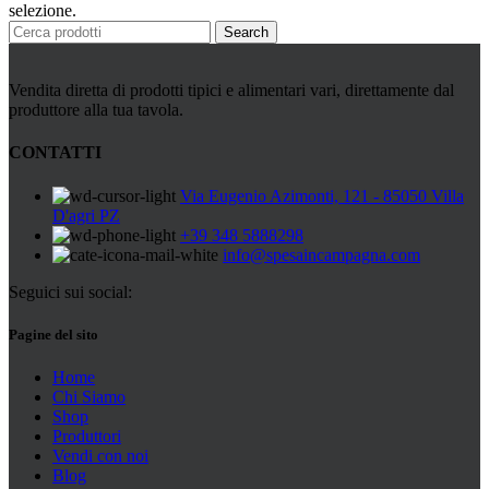
Peperoni Cruschi
selezione.
Prodotti da forno
Search
Rafano
Semi
Sott’oli e conserve
Vendita diretta di prodotti tipici e alimentari vari, direttamente dal
Sughi pronti e passate
produttore alla tua tavola.
Tisane
Vari
CONTATTI
Vino e liquori
Zafferano
Via Eugenio Azimonti, 121 - 85050 Villa
Zuppe secche e pronte
D'agri PZ
+39 348 5888298
info@spesaincampagna.com
Seguici sui social:
Pagine del sito
Home
Chi Siamo
Shop
Produttori
Vendi con noi
Blog