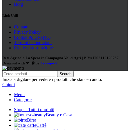
Blog
Link Utili
Contatti
Privacy Policy
Cookie Policy (UE)
Termini e condizioni
Richiesta restituzione
Rete Agricola La Spesa in Campagna Val d'Agri
| P.IVA IT02112120767
Designed with ❤+🧠 by
Trampweb
Search
Inizia a digitare per vedere i prodotti che stai cercando.
Chiudi
Menu
Categorie
Shop – Tutti i prodotti
Beauty e Casa
Birra
Caffè