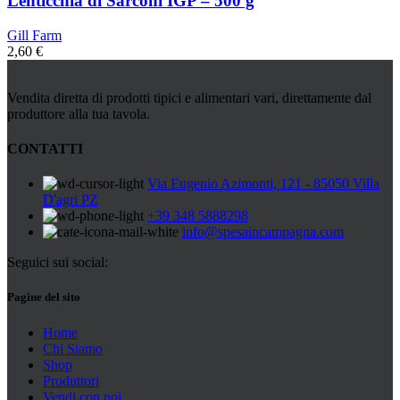
Lenticchia di Sarconi IGP – 500 g
Gill Farm
2,60
€
Vendita diretta di prodotti tipici e alimentari vari, direttamente dal
produttore alla tua tavola.
CONTATTI
Via Eugenio Azimonti, 121 - 85050 Villa
D'agri PZ
+39 348 5888298
info@spesaincampagna.com
Seguici sui social:
Pagine del sito
Home
Chi Siamo
Shop
Produttori
Vendi con noi