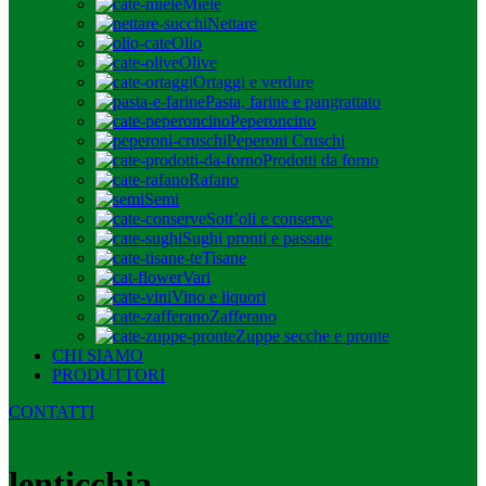
Miele
Nettare
Olio
Olive
Ortaggi e verdure
Pasta, farine e pangrattato
Peperoncino
Peperoni Cruschi
Prodotti da forno
Rafano
Semi
Sott’oli e conserve
Sughi pronti e passate
Tisane
Vari
Vino e liquori
Zafferano
Zuppe secche e pronte
CHI SIAMO
PRODUTTORI
CONTATTI
lenticchia