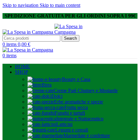
Skip to navigation
Skip to main content
SPEDIZIONE GRATUITA PER GLI ORDINI SOPRA I 99€
Search
0
items
0,00
€
0
items
HOME
SHOP
Beauty e Casa
Birra
Creme Patè Chutney e Mostarde
Dolci
Erbe aromatiche e spezie
Frutta secca
Funghi e tartufi
Integrale e Nutraceutico
Latticini
Legumi e cereali
Marmellate e confetture