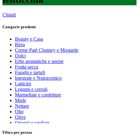
Chiudi
Categorie prodotto
Beauty e Casa
Birra
Creme Patè Chutney e Mostarde
Dolci
Erbe aromatiche e spezie
Frutta secca
Funghi e tartufi
Integrale e Nutraceutico
Latticini
Legumi e cereali
Marmellate e confetture
Miele
Nettare
Olio
Olive
Ortaggi e verdure
Pasta, farine e pangrattato
Filtra per prezzo
Peperoncino