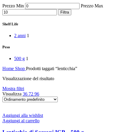
Peperoni Cruschi
Prezzo Min
Prezzo Max
Prodotti da forno
Rafano
Filtra
Semi
Sott’oli e conserve
Shelf Life
Sughi pronti e passate
Tisane
2 anni
1
Vari
Vino e liquori
Peso
Zafferano
Zuppe secche e pronte
500 g
1
Home
Shop
Prodotti taggati “lenticchia”
Visualizzazione del risultato
Mostra filtri
Visualizza
36
72
96
Aggiungi alla wishlist
Aggiungi al carrello