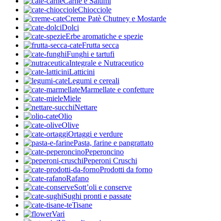
Carne e Salumi
Chiocciole
Creme Patè Chutney e Mostarde
Dolci
Erbe aromatiche e spezie
Frutta secca
Funghi e tartufi
Integrale e Nutraceutico
Latticini
Legumi e cereali
Marmellate e confetture
Miele
Nettare
Olio
Olive
Ortaggi e verdure
Pasta, farine e pangrattato
Peperoncino
Peperoni Cruschi
Prodotti da forno
Rafano
Sott’oli e conserve
Sughi pronti e passate
Tisane
Vari