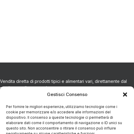
Vendita diretta di prodotti tipici e alimentari vari, direttamente dal
produttore alla tua tavola.
Gestisci Consenso
CONTATTI
Per fornire le migliori esperienze, utilizziamo tecnologie come i
cookie per memorizzare e/o accedere alle informazioni del
dispositivo. Il consenso a queste tecnologie ci permetterà di
Via Eugenio Azimonti, 121 - 85050 Villa D'agri PZ
elaborare dati come il comportamento di navigazione o ID unici su
questo sito. Non acconsentire o ritirare il consenso può influire
negativamente su alcune caratteristiche e funzioni.