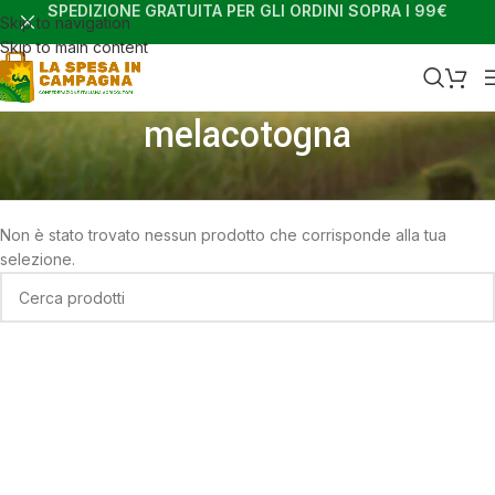
SPEDIZIONE GRATUITA PER GLI ORDINI SOPRA I 99€
Skip to navigation
Skip to main content
melacotogna
Home
Shop
Prodotti taggati “melacotogna”
Non è stato trovato nessun prodotto che corrisponde alla tua
selezione.