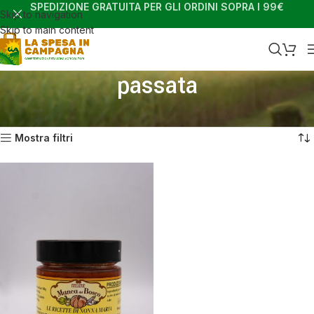
SPEDIZIONE GRATUITA PER GLI ORDINI SOPRA I 99€
Skip to navigation
Skip to main content
passata
Home
Shop
Prodotti taggati “passata”
Visualizzazione del risultato
Mostra filtri