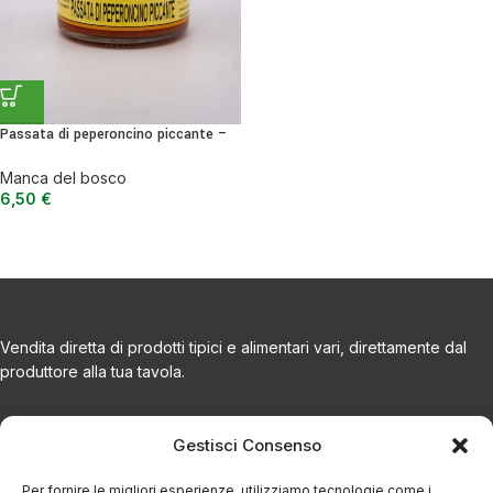
Passata di peperoncino piccante –
condimento per primi piatti, secondi
o bruschette 200 g
Manca del bosco
6,50
€
Vendita diretta di prodotti tipici e alimentari vari, direttamente dal
produttore alla tua tavola.
CONTATTI
Gestisci Consenso
Per fornire le migliori esperienze, utilizziamo tecnologie come i