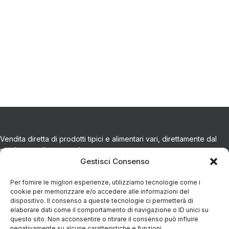
Vendita diretta di prodotti tipici e alimentari vari, direttamente dal
produttore alla tua tavola.
Gestisci Consenso
CONTATTI
Per fornire le migliori esperienze, utilizziamo tecnologie come i
cookie per memorizzare e/o accedere alle informazioni del
dispositivo. Il consenso a queste tecnologie ci permetterà di
Via Eugenio Azimonti, 121 - 85050 Villa D'agri PZ
elaborare dati come il comportamento di navigazione o ID unici su
questo sito. Non acconsentire o ritirare il consenso può influire
negativamente su alcune caratteristiche e funzioni.