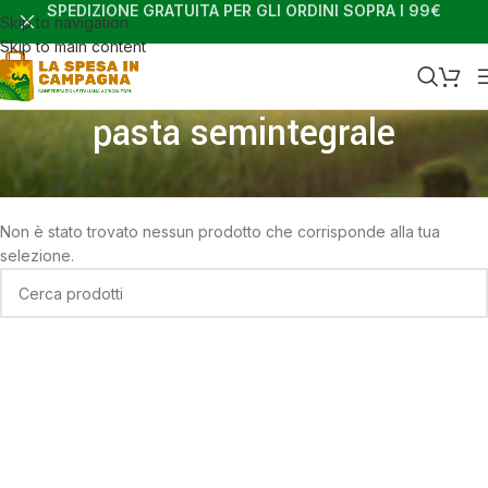
SPEDIZIONE GRATUITA PER GLI ORDINI SOPRA I 99€
Skip to navigation
Skip to main content
pasta semintegrale
Home
Shop
Prodotti taggati “pasta semintegrale”
Non è stato trovato nessun prodotto che corrisponde alla tua
selezione.