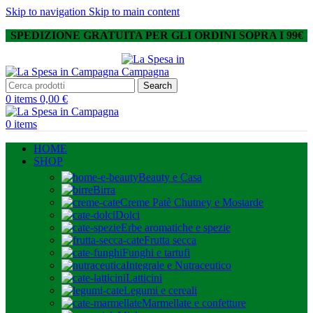
Skip to navigation
Skip to main content
SPEDIZIONE GRATUITA PER GLI ORDINI SOPRA I 99€
Search
0
items
0,00
€
0
items
HOME
SHOP
Beauty e Casa
Birra
Creme Patè Chutney e Mostarde
Dolci
Erbe aromatiche e spezie
Frutta secca
Funghi e tartufi
Integrale e Nutraceutico
Latticini
Legumi e cereali
Marmellate e confetture