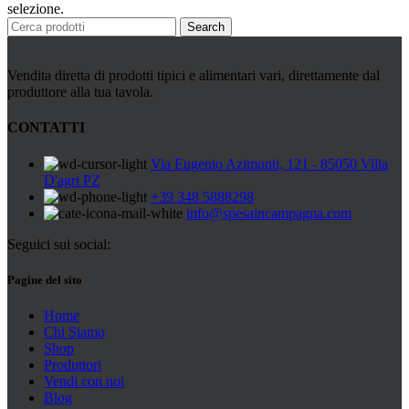
Peperoni Cruschi
selezione.
Prodotti da forno
Search
Rafano
Semi
Sott’oli e conserve
Vendita diretta di prodotti tipici e alimentari vari, direttamente dal
Sughi pronti e passate
produttore alla tua tavola.
Tisane
Vari
CONTATTI
Vino e liquori
Zafferano
Via Eugenio Azimonti, 121 - 85050 Villa
Zuppe secche e pronte
D'agri PZ
+39 348 5888298
info@spesaincampagna.com
Seguici sui social:
Pagine del sito
Home
Chi Siamo
Shop
Produttori
Vendi con noi
Blog