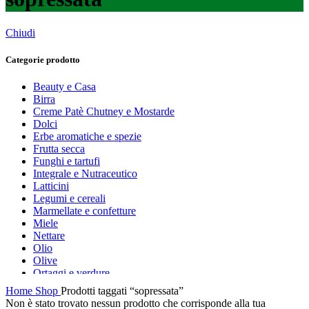
Chiudi
Categorie prodotto
Beauty e Casa
Birra
Creme Patè Chutney e Mostarde
Dolci
Erbe aromatiche e spezie
Frutta secca
Funghi e tartufi
Integrale e Nutraceutico
Latticini
Legumi e cereali
Marmellate e confetture
Miele
Nettare
Olio
Olive
Ortaggi e verdure
Pasta, farine e pangrattato
Home
Shop
Prodotti taggati “sopressata”
Peperoncino
Non è stato trovato nessun prodotto che corrisponde alla tua