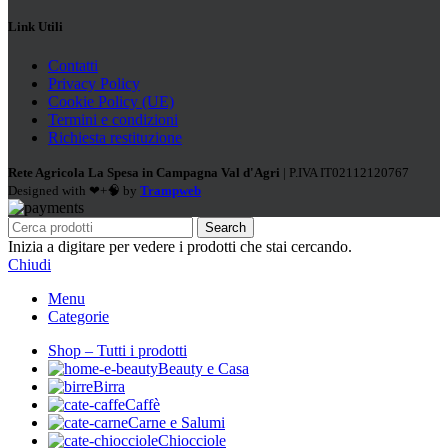
Link Utili
Contatti
Privacy Policy
Cookie Policy (UE)
Termini e condizioni
Richiesta restituzione
Rete Agricola La Spesa in Campagna Val d'Agri
| P.IVA IT02112120767
Designed with ❤+🧠 by
Trampweb
Search
Inizia a digitare per vedere i prodotti che stai cercando.
Chiudi
Menu
Categorie
Shop – Tutti i prodotti
Beauty e Casa
Birra
Caffè
Carne e Salumi
Chiocciole