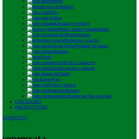
Miele
Nettare
Olio
Olive
Ortaggi e verdure
Pasta, farine e pangrattato
Peperoncino
Peperoni Cruschi
Prodotti da forno
Rafano
Semi
Sott’oli e conserve
Sughi pronti e passate
Tisane
Vari
Vino e liquori
Zafferano
Zuppe secche e pronte
CHI SIAMO
PRODUTTORI
CONTATTI
sopressata