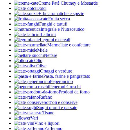
Creme Patè Chutney e Mostarde
Dolci
Erbe aromatiche e spezie
Frutta secca
Funghi e tartufi
Integrale e Nutraceutico
Latticini
Legumi e cereali
Marmellate e confetture
Miele
Nettare
Olio
Olive
Ortaggi e verdure
Pasta, farine e pangrattato
Peperoncino
Peperoni Cruschi
Prodotti da forno
Rafano
Sott’oli e conserve
Sughi pronti e passate
Tisane
Vari
Vino e liquori
Zafferano