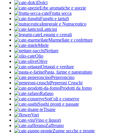
Dolci
Erbe aromatiche e spezie
Frutta secca
Funghi e tartufi
Integrale e Nutraceutico
Latticini
Legumi e cereali
Marmellate e confetture
Miele
Nettare
Olio
Olive
Ortaggi e verdure
Pasta, farine e pangrattato
Peperoncino
Peperoni Cruschi
Prodotti da forno
Rafano
Sott’oli e conserve
Sughi pronti e passate
Tisane
Vari
Vino e liquori
Zafferano
Zuppe secche e pronte