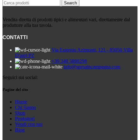
Search
Rafano
Semi
Sott’oli e conserve
Vendita diretta di prodotti tipici e alimentari vari, direttamente dal
Sughi pronti e passate
produttore alla tua tavola.
Tisane
Vari
CONTATTI
Vino e liquori
Zafferano
Via Eugenio Azimonti, 121 - 85050 Villa
Zuppe secche e pronte
D'agri PZ
+39 348 5888298
info@spesaincampagna.com
Seguici sui social:
Pagine del sito
Home
Chi Siamo
Shop
Produttori
Vendi con noi
Blog