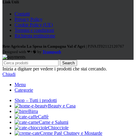
Link Utili
Contatti
Privacy Policy
Cookie Policy (UE)
Termini e condizioni
Richiesta restituzione
Rete Agricola La Spesa in Campagna Val d'Agri
| P.IVA IT02112120767
Designed with ❤+🧠 by
Trampweb
Search
Inizia a digitare per vedere i prodotti che stai cercando.
Chiudi
Menu
Categorie
Shop – Tutti i prodotti
Beauty e Casa
Birra
Caffè
Carne e Salumi
Chiocciole
Creme Patè Chutney e Mostarde