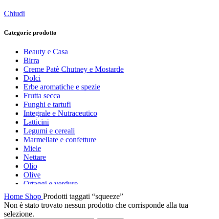
Chiudi
Categorie prodotto
Beauty e Casa
Birra
Creme Patè Chutney e Mostarde
Dolci
Erbe aromatiche e spezie
Frutta secca
Funghi e tartufi
Integrale e Nutraceutico
Latticini
Legumi e cereali
Marmellate e confetture
Miele
Nettare
Olio
Olive
Ortaggi e verdure
Pasta, farine e pangrattato
Home
Shop
Prodotti taggati “squeeze”
Peperoncino
Non è stato trovato nessun prodotto che corrisponde alla tua
Peperoni Cruschi
selezione.
Prodotti da forno