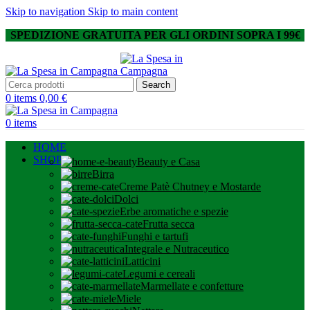
Skip to navigation
Skip to main content
SPEDIZIONE GRATUITA PER GLI ORDINI SOPRA I 99€
Search
0
items
0,00
€
0
items
HOME
SHOP
Beauty e Casa
Birra
Creme Patè Chutney e Mostarde
Dolci
Erbe aromatiche e spezie
Frutta secca
Funghi e tartufi
Integrale e Nutraceutico
Latticini
Legumi e cereali
Marmellate e confetture
Miele