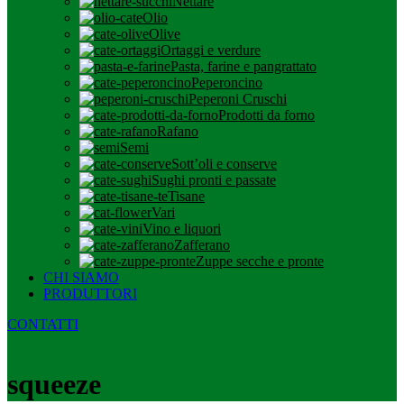
Nettare
Olio
Olive
Ortaggi e verdure
Pasta, farine e pangrattato
Peperoncino
Peperoni Cruschi
Prodotti da forno
Rafano
Semi
Sott’oli e conserve
Sughi pronti e passate
Tisane
Vari
Vino e liquori
Zafferano
Zuppe secche e pronte
CHI SIAMO
PRODUTTORI
CONTATTI
squeeze