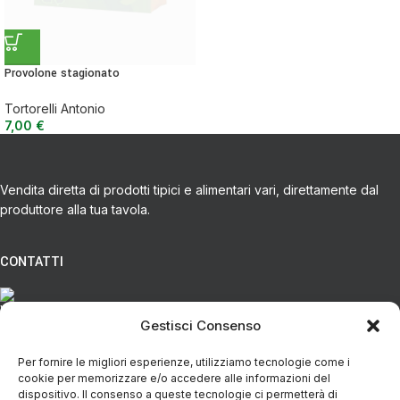
Provolone stagionato
Tortorelli Antonio
7,00
€
Vendita diretta di prodotti tipici e alimentari vari, direttamente dal
produttore alla tua tavola.
CONTATTI
Via Eugenio Azimonti, 121 - 85050 Villa D'agri PZ
Gestisci Consenso
Per fornire le migliori esperienze, utilizziamo tecnologie come i
+39 348 5888298
cookie per memorizzare e/o accedere alle informazioni del
dispositivo. Il consenso a queste tecnologie ci permetterà di