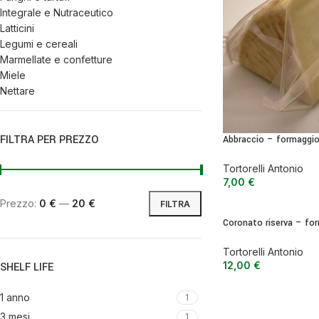
Integrale e Nutraceutico
Latticini
Legumi e cereali
Marmellate e confetture
Miele
Nettare
Olio
Olive
Ortaggi e verdure
FILTRA PER PREZZO
Abbraccio – formaggio
pastorizzato a pasta 
Pasta, farine e pangrattato
Tortorelli Antonio
Peperoncino
7,00
€
Peperoni Cruschi
Prodotti da forno
Prezzo:
0 €
—
20 €
FILTRA
Rafano
Coronato riserva – for
Semi
capra e pecora pasta 
Sott’oli e conserve
Tortorelli Antonio
Sughi pronti e passate
12,00
€
SHELF LIFE
Tisane
Vari
1 anno
1
Vino e liquori
3 mesi
1