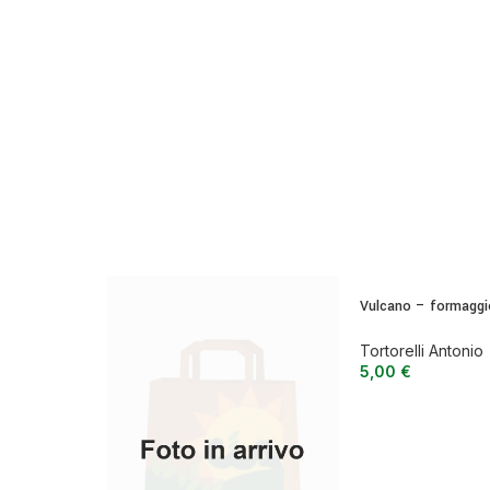
Vulcano – formaggio
pecora a pasta moll
forte
Tortorelli Antonio
5,00
€