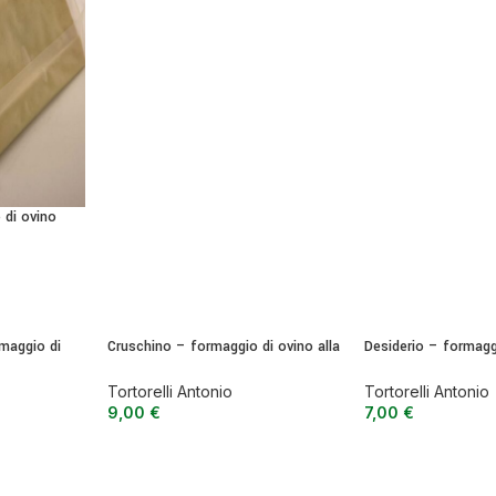
 di ovino
morbida
maggio di
Cruschino – formaggio di ovino alla
Desiderio – formagg
semi dura
crusca
pastorizzato a pas
Tortorelli Antonio
Tortorelli Antonio
9,00
€
7,00
€