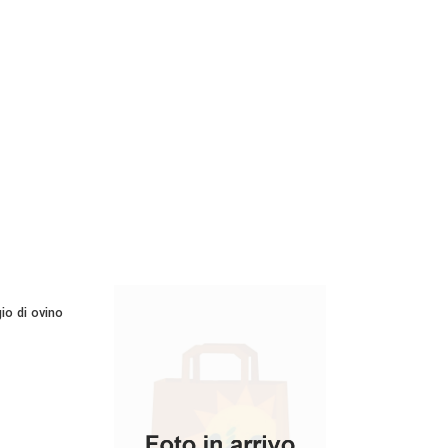
io di ovino
ta morbida