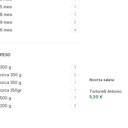
Zafferano
5 mesi
1
Zuppe secche e pronte
8 mesi
1
9 mesi
2
6 mesi
4
PESO
300 g
3
circa 300 g
2
Ricotta salata
circa 350 g
1
circa 350gr
1
Tortorelli Antonio
5,50
€
500 g
1
200 g
2