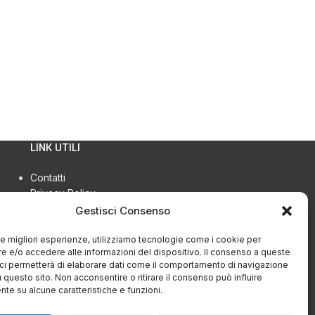
LINK UTILI
Contatti
Privacy Policy
Cookie Policy (UE)
Gestisci Consenso
Termini e condizioni
Richiesta restituzione
 le migliori esperienze, utilizziamo tecnologie come i cookie per
 e/o accedere alle informazioni del dispositivo. Il consenso a queste
ci permetterà di elaborare dati come il comportamento di navigazione
u questo sito. Non acconsentire o ritirare il consenso può influire
te su alcune caratteristiche e funzioni.