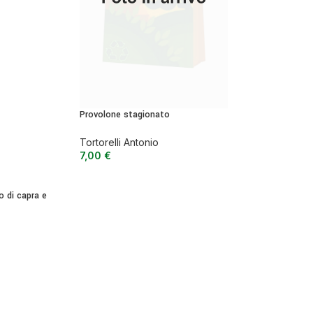
Provolone stagionato
Tortorelli Antonio
7,00
€
 di capra e
e dall’aroma