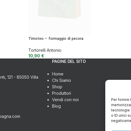
Timoteo – formaggio di pecora
stagionato in timo
Tortorelli Antonio
10,90
€
PAGINE DEL SITO
Home
ti, 121 - 85050 Villa
Chi Siamo
Shop
Produttori
Vendi con noi
Per fornire
memorizzare
Blog
tecnologie 
o ID unici s
pagna.com
negativamen