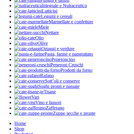
Funghi e tartufi
Integrale e Nutraceutico
Latticini
Legumi e cereali
Marmellate e confetture
Miele
Nettare
Olio
Olive
Ortaggi e verdure
Pasta, farine e pangrattato
Peperoncino
Peperoni Cruschi
Prodotti da forno
Rafano
Sott’oli e conserve
Sughi pronti e passate
Tisane
Vari
Vino e liquori
Zafferano
Zuppe secche e pronte
Home
Shop