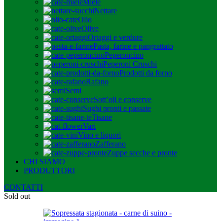
Miele
Nettare
Olio
Olive
Ortaggi e verdure
Pasta, farine e pangrattato
Peperoncino
Peperoni Cruschi
Prodotti da forno
Rafano
Semi
Sott’oli e conserve
Sughi pronti e passate
Tisane
Vari
Vino e liquori
Zafferano
Zuppe secche e pronte
CHI SIAMO
PRODUTTORI
CONTATTI
Sold out