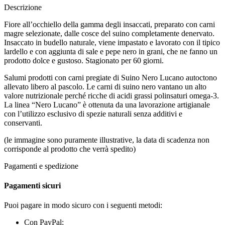
Descrizione
Fiore all’occhiello della gamma degli insaccati, preparato con carni
magre selezionate, dalle cosce del suino completamente denervato.
Insaccato in budello naturale, viene impastato e lavorato con il tipico
lardello e con aggiunta di sale e pepe nero in grani, che ne fanno un
prodotto dolce e gustoso. Stagionato per 60 giorni.
Salumi prodotti con carni pregiate di Suino Nero Lucano autoctono
allevato libero al pascolo. Le carni di suino nero vantano un alto
valore nutrizionale perché ricche di acidi grassi polinsaturi omega-3.
La linea “Nero Lucano” è ottenuta da una lavorazione artigianale
con l’utilizzo esclusivo di spezie naturali senza additivi e
conservanti.
(le immagine sono puramente illustrative, la data di scadenza non
corrisponde al prodotto che verrà spedito)
Pagamenti e spedizione
Pagamenti sicuri
Puoi pagare in modo sicuro con i seguenti metodi:
Con PayPal;