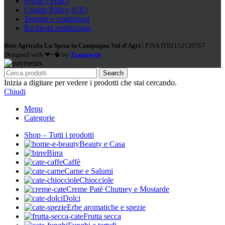
Privacy Policy
Cookie Policy (UE)
Termini e condizioni
Richiesta restituzione
Rete Agricola La Spesa in Campagna Val d'Agri
| P.IVA IT02112120767
Designed with ❤+🧠 by
Trampweb
Search
Inizia a digitare per vedere i prodotti che stai cercando.
Chiudi
Menu
Categorie
Shop – Tutti i prodotti
Beauty e Casa
Birra
Caffè
Carne e Salumi
Chiocciole
Creme Patè Chutney e Mostarde
Dolci
Erbe aromatiche e spezie
Frutta secca