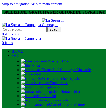
Skip to navigation
Skip to main content
SPEDIZIONE GRATUITA PER GLI ORDINI SOPRA I 99€
Search
0
items
0,00
€
0
items
HOME
SHOP
Beauty e Casa
Birra
Creme Patè Chutney e Mostarde
Dolci
Erbe aromatiche e spezie
Frutta secca
Funghi e tartufi
Integrale e Nutraceutico
Latticini
Legumi e cereali
Marmellate e confetture