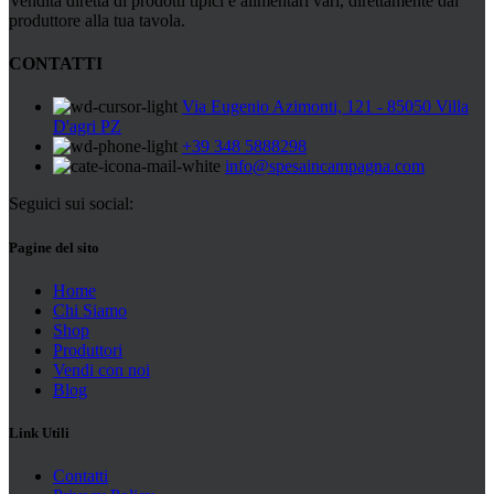
Vendita diretta di prodotti tipici e alimentari vari, direttamente dal
produttore alla tua tavola.
CONTATTI
Via Eugenio Azimonti, 121 - 85050 Villa
D'agri PZ
+39 348 5888298
info@spesaincampagna.com
Seguici sui social:
Pagine del sito
Home
Chi Siamo
Shop
Produttori
Vendi con noi
Blog
Link Utili
Contatti