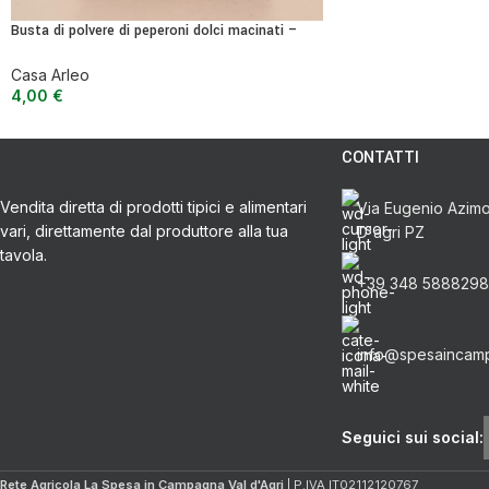
Busta di polvere di peperoni dolci macinati –
100 g
Casa Arleo
4,00
€
CONTATTI
Vendita diretta di prodotti tipici e alimentari
Via Eugenio Azimon
vari, direttamente dal produttore alla tua
D'agri PZ
tavola.
+39 348 5888298
info@spesaincam
Seguici sui social:
Rete Agricola La Spesa in Campagna Val d'Agri
| P.IVA IT02112120767