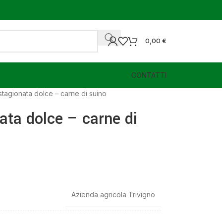
0,00
€
CONTATTI
tagionata dolce – carne di suino
ata dolce – carne di
Azienda agricola Trivigno