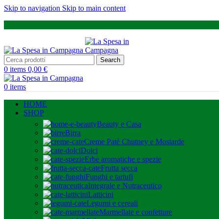
Skip to navigation
Skip to main content
Search
0
items
0,00
€
0
items
HOME
SHOP
Beauty e Casa
Birra
Creme Patè Chutney e Mostarde
Dolci
Erbe aromatiche e spezie
Frutta secca
Funghi e tartufi
Integrale e Nutraceutico
Latticini
Legumi e cereali
Marmellate e confetture