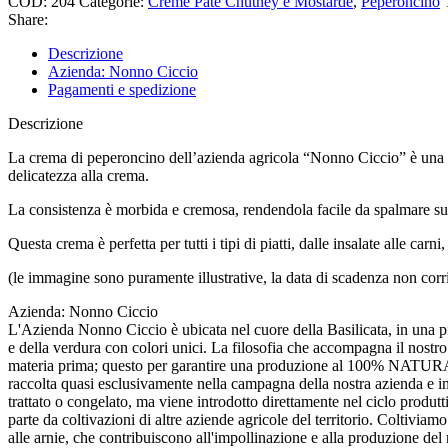
COD:
204
Categorie:
Creme Patè Chutney e Mostarde
,
Peperoncino
Share:
Descrizione
Azienda: Nonno Ciccio
Pagamenti e spedizione
Descrizione
La crema di peperoncino dell’azienda agricola “Nonno Ciccio” è una sal
delicatezza alla crema.
La consistenza è morbida e cremosa, rendendola facile da spalmare su q
Questa crema è perfetta per tutti i tipi di piatti, dalle insalate alle ca
(le immagine sono puramente illustrative, la data di scadenza non corr
Azienda: Nonno Ciccio
L'Azienda Nonno Ciccio è ubicata nel cuore della Basilicata, in una pian
e della verdura con colori unici. La filosofia che accompagna il nostro
materia prima; questo per garantire una produzione al 100% NATURALE
raccolta quasi esclusivamente nella campagna della nostra azienda e in 
trattato o congelato, ma viene introdotto direttamente nel ciclo produ
parte da coltivazioni di altre aziende agricole del territorio. Coltiviamo 
alle arnie, che contribuiscono all'impollinazione e alla produzione del n