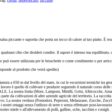
Tag:
crema
,
peperoncino
,
piccante
sa piccante e saporita che porta un tocco di calore al tuo piatto. È rea
ualsiasi cibo che desideri condire. Il sapore è intenso ma equilibrato, 
rni, e può essere utilizzata per le bruschette o come condimento o per arric
isponde al prodotto che verrà spedito)
ura a 650 m dal livello del mare, in cui le escursioni termiche tra giorno
 lavoro è quello di coltivare e produrre seguendo il naturale corso delle 
. La nostra frutta (More, Lamponi, Mirtilli, Gelsi, Albicocche, Amar
parte da coltivazioni di altre aziende agricole del territorio. La raccol
ttivo. La nostra verdura (Pomodori, Peperoni, Melanzane, Zucche, Zucchi
i nostri ortaggi senza l'utilizzo di serre e senza effettuare post-lavorazio
ostro miele e all'allevamento di polli, galline, oche, tacchini e conigli.