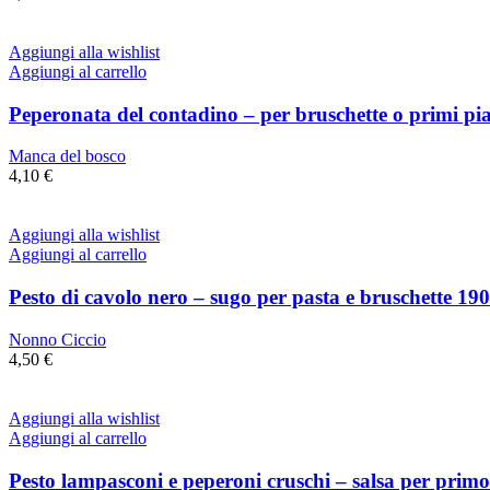
Aggiungi alla wishlist
Aggiungi al carrello
Peperonata del contadino – per bruschette o primi pia
Manca del bosco
4,10
€
Aggiungi alla wishlist
Aggiungi al carrello
Pesto di cavolo nero – sugo per pasta e bruschette 190
Nonno Ciccio
4,50
€
Aggiungi alla wishlist
Aggiungi al carrello
Pesto lampasconi e peperoni cruschi – salsa per primo 