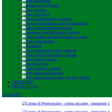
Miele
Nettare
Olio
Olive
Ortaggi e verdure
Pasta, farine e pangrattato
Peperoncino
Peperoni Cruschi
Prodotti da forno
Rafano
Semi
Sott’oli e conserve
Sughi pronti e passate
Tisane
Vari
Vino e liquori
Zafferano
Zuppe secche e pronte
CHI SIAMO
PRODUTTORI
CONTATTI