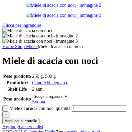
Clicca per ingrandire
Home
Shop
Miele
Miele di acacia con noci
Miele di acacia con noci
Peso prodotto
250 g
,
500 g
Produttori
Cono Abbatemarco
Shelf-Life
2 anni
Peso prodotto
Svuota
Miele di acacia con noci quantità
Aggiungi al carrello
Aggiungi alla wishlist
COD:
N/A
Categoria:
Miele
Tag:
acacia
,
miele
,
noci