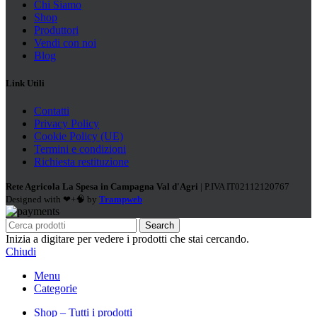
Chi Siamo
Shop
Produttori
Vendi con noi
Blog
Link Utili
Contatti
Privacy Policy
Cookie Policy (UE)
Termini e condizioni
Richiesta restituzione
Rete Agricola La Spesa in Campagna Val d'Agri
| P.IVA IT02112120767
Designed with ❤+🧠 by
Trampweb
Search
Inizia a digitare per vedere i prodotti che stai cercando.
Chiudi
Menu
Categorie
Shop – Tutti i prodotti