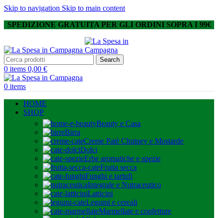
Skip to navigation
Skip to main content
SPEDIZIONE GRATUITA PER GLI ORDINI SOPRA I 99€
Search
0
items
0,00
€
0
items
HOME
SHOP
Beauty e Casa
Birra
Creme Patè Chutney e Mostarde
Dolci
Erbe aromatiche e spezie
Frutta secca
Funghi e tartufi
Integrale e Nutraceutico
Latticini
Legumi e cereali
Marmellate e confetture