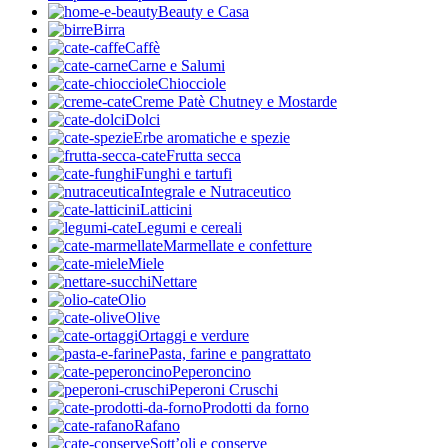
Beauty e Casa
Birra
Caffè
Carne e Salumi
Chiocciole
Creme Patè Chutney e Mostarde
Dolci
Erbe aromatiche e spezie
Frutta secca
Funghi e tartufi
Integrale e Nutraceutico
Latticini
Legumi e cereali
Marmellate e confetture
Miele
Nettare
Olio
Olive
Ortaggi e verdure
Pasta, farine e pangrattato
Peperoncino
Peperoni Cruschi
Prodotti da forno
Rafano
Sott’oli e conserve