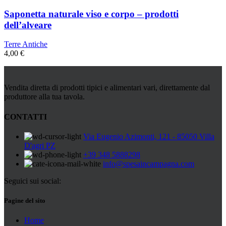
Saponetta naturale viso e corpo – prodotti
dell’alveare
Terre Antiche
4,00
€
Vendita diretta di prodotti tipici e alimentari vari, direttamente dal
produttore alla tua tavola.
CONTATTI
Via Eugenio Azimonti, 121 - 85050 Villa
D'agri PZ
+39 348 5888298
info@spesaincampagna.com
Seguici sui social:
Pagine del sito
Home