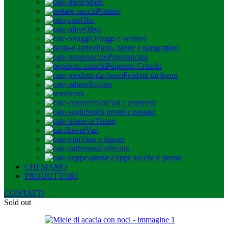
Miele
Nettare
Olio
Olive
Ortaggi e verdure
Pasta, farine e pangrattato
Peperoncino
Peperoni Cruschi
Prodotti da forno
Rafano
Semi
Sott’oli e conserve
Sughi pronti e passate
Tisane
Vari
Vino e liquori
Zafferano
Zuppe secche e pronte
CHI SIAMO
PRODUTTORI
CONTATTI
Sold out