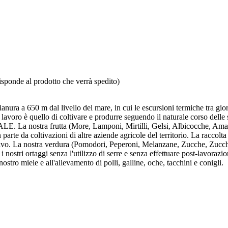
isponde al prodotto che verrà spedito)
ura a 650 m dal livello del mare, in cui le escursioni termiche tra giorno
 lavoro è quello di coltivare e produrre seguendo il naturale corso delle 
. La nostra frutta (More, Lamponi, Mirtilli, Gelsi, Albicocche, Amar
parte da coltivazioni di altre aziende agricole del territorio. La raccol
ttivo. La nostra verdura (Pomodori, Peperoni, Melanzane, Zucche, Zucchi
i nostri ortaggi senza l'utilizzo di serre e senza effettuare post-lavorazio
ostro miele e all'allevamento di polli, galline, oche, tacchini e conigli.