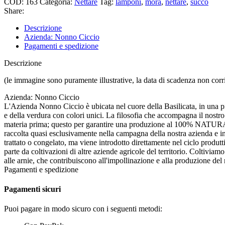
COD:
163
Categoria:
Nettare
Tag:
lamponi
,
mora
,
nettare
,
succo
Share:
Descrizione
Azienda: Nonno Ciccio
Pagamenti e spedizione
Descrizione
(le immagine sono puramente illustrative, la data di scadenza non corr
Azienda: Nonno Ciccio
L'Azienda Nonno Ciccio è ubicata nel cuore della Basilicata, in una pian
e della verdura con colori unici. La filosofia che accompagna il nostro
materia prima; questo per garantire una produzione al 100% NATURALE
raccolta quasi esclusivamente nella campagna della nostra azienda e in 
trattato o congelato, ma viene introdotto direttamente nel ciclo produ
parte da coltivazioni di altre aziende agricole del territorio. Coltiviamo 
alle arnie, che contribuiscono all'impollinazione e alla produzione del n
Pagamenti e spedizione
Pagamenti sicuri
Puoi pagare in modo sicuro con i seguenti metodi: