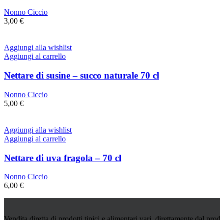
Nonno Ciccio
3,00
€
Aggiungi alla wishlist
Aggiungi al carrello
Nettare di susine – succo naturale 70 cl
Nonno Ciccio
5,00
€
Aggiungi alla wishlist
Aggiungi al carrello
Nettare di uva fragola – 70 cl
Nonno Ciccio
6,00
€
Vendita diretta di prodotti tipici e alimentari vari, direttamente dal prod