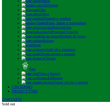
Miele
Nettare
Olio
Olive
Ortaggi e verdure
Pasta, farine e pangrattato
Peperoncino
Peperoni Cruschi
Prodotti da forno
Rafano
Semi
Sott’oli e conserve
Sughi pronti e passate
Tisane
Vari
Vino e liquori
Zafferano
Zuppe secche e pronte
CHI SIAMO
PRODUTTORI
CONTATTI
Sold out