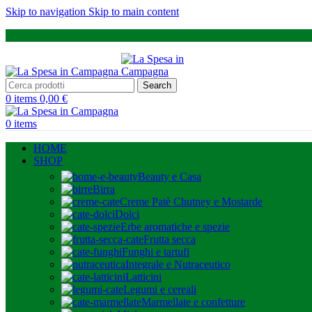
Skip to navigation
Skip to main content
Search
0
items
0,00
€
0
items
HOME
SHOP
Beauty e Casa
Birra
Creme Patè Chutney e Mostarde
Dolci
Erbe aromatiche e spezie
Frutta secca
Funghi e tartufi
Integrale e Nutraceutico
Latticini
Legumi e cereali
Marmellate e confetture