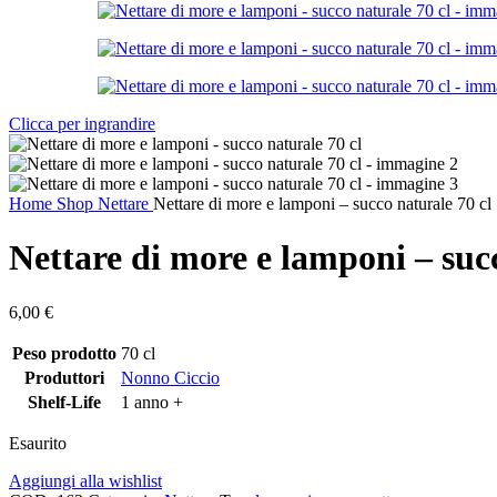
Clicca per ingrandire
Home
Shop
Nettare
Nettare di more e lamponi – succo naturale 70 cl
Nettare di more e lamponi – succ
6,00
€
Peso prodotto
70 cl
Produttori
Nonno Ciccio
Shelf-Life
1 anno +
Esaurito
Aggiungi alla wishlist