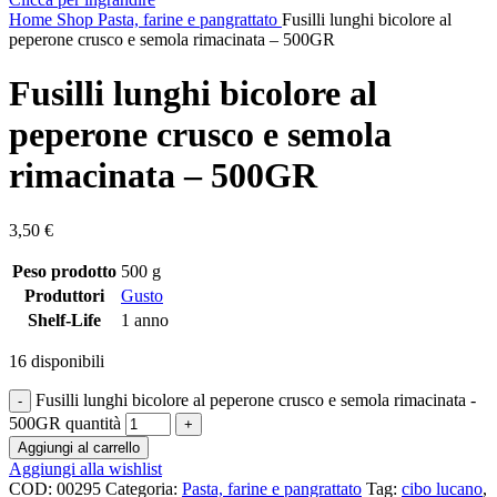
Home
Shop
Pasta, farine e pangrattato
Fusilli lunghi bicolore al
peperone crusco e semola rimacinata – 500GR
Fusilli lunghi bicolore al
peperone crusco e semola
rimacinata – 500GR
3,50
€
Peso prodotto
500 g
Produttori
Gusto
Shelf-Life
1 anno
16 disponibili
Fusilli lunghi bicolore al peperone crusco e semola rimacinata -
500GR quantità
Aggiungi al carrello
Aggiungi alla wishlist
COD:
00295
Categoria:
Pasta, farine e pangrattato
Tag:
cibo lucano
,