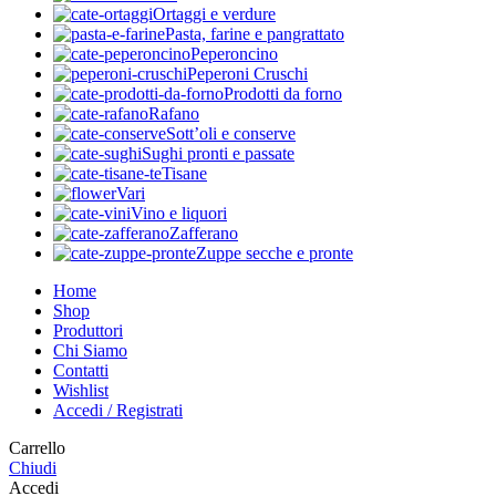
Ortaggi e verdure
Pasta, farine e pangrattato
Peperoncino
Peperoni Cruschi
Prodotti da forno
Rafano
Sott’oli e conserve
Sughi pronti e passate
Tisane
Vari
Vino e liquori
Zafferano
Zuppe secche e pronte
Home
Shop
Produttori
Chi Siamo
Contatti
Wishlist
Accedi / Registrati
Carrello
Chiudi
Accedi