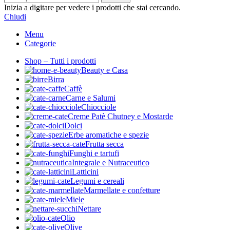
Inizia a digitare per vedere i prodotti che stai cercando.
Chiudi
Menu
Categorie
Shop – Tutti i prodotti
Beauty e Casa
Birra
Caffè
Carne e Salumi
Chiocciole
Creme Patè Chutney e Mostarde
Dolci
Erbe aromatiche e spezie
Frutta secca
Funghi e tartufi
Integrale e Nutraceutico
Latticini
Legumi e cereali
Marmellate e confetture
Miele
Nettare
Olio
Olive