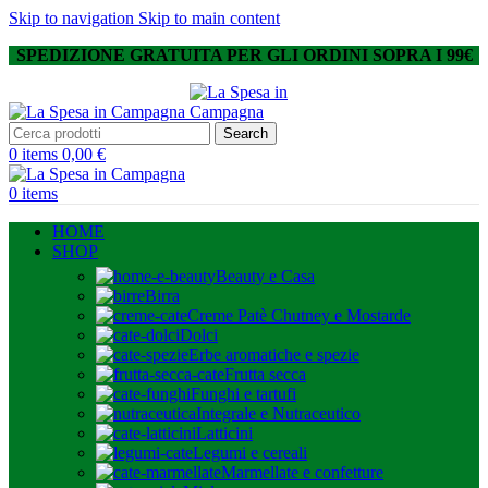
Skip to navigation
Skip to main content
SPEDIZIONE GRATUITA PER GLI ORDINI SOPRA I 99€
Search
0
items
0,00
€
0
items
HOME
SHOP
Beauty e Casa
Birra
Creme Patè Chutney e Mostarde
Dolci
Erbe aromatiche e spezie
Frutta secca
Funghi e tartufi
Integrale e Nutraceutico
Latticini
Legumi e cereali
Marmellate e confetture