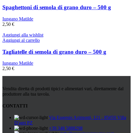
Spaghettoni di semola di grano duro – 500 g
Iungano Matilde
2,50
€
Aggiungi alla wishlist
Aggiungi al carrello
Tagliatelle di semola di grano duro – 500 g
Iungano Matilde
2,50
€
Vendita diretta di prodotti tipici e alimentari vari, direttamente dal
produttore alla tua tavola.
CONTATTI
Via Eugenio Azimonti, 121 - 85050 Villa
D'agri PZ
+39 348 5888298