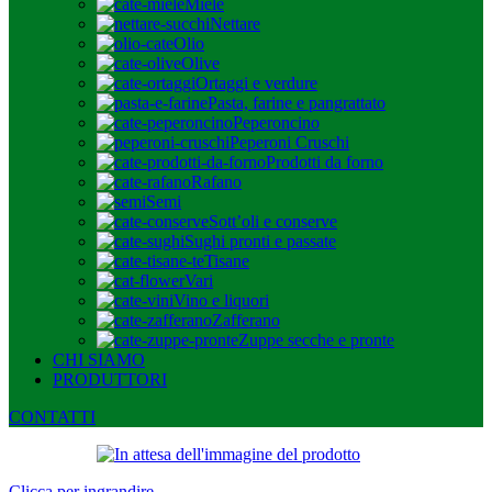
Miele
Nettare
Olio
Olive
Ortaggi e verdure
Pasta, farine e pangrattato
Peperoncino
Peperoni Cruschi
Prodotti da forno
Rafano
Semi
Sott’oli e conserve
Sughi pronti e passate
Tisane
Vari
Vino e liquori
Zafferano
Zuppe secche e pronte
CHI SIAMO
PRODUTTORI
CONTATTI
Clicca per ingrandire