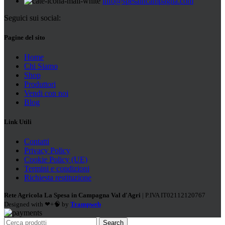
info@spesaincampagna.com
Seguici sui social:
Pagine del sito
Home
Chi Siamo
Shop
Produttori
Vendi con noi
Blog
Link Utili
Contatti
Privacy Policy
Cookie Policy (UE)
Termini e condizioni
Richiesta restituzione
Rete Agricola La Spesa in Campagna Val d'Agri
| P.IVA IT02112120767
Designed with ❤+🧠 by
Trampweb
Search