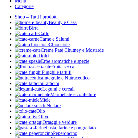
Menu
Categorie
Shop – Tutti i prodotti
Beauty e Casa
Birra
Caffè
Carne e Salumi
Chiocciole
Creme Patè Chutney e Mostarde
Dolci
Erbe aromatiche e spezie
Frutta secca
Funghi e tartufi
Integrale e Nutraceutico
Latticini
Legumi e cereali
Marmellate e confetture
Miele
Nettare
Olio
Olive
Ortaggi e verdure
Pasta, farine e pangrattato
Peperoncino