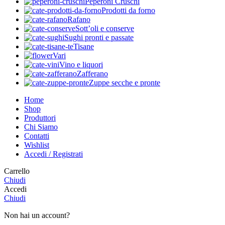
Peperoni Cruschi
Prodotti da forno
Rafano
Sott’oli e conserve
Sughi pronti e passate
Tisane
Vari
Vino e liquori
Zafferano
Zuppe secche e pronte
Home
Shop
Produttori
Chi Siamo
Contatti
Wishlist
Accedi / Registrati
Carrello
Chiudi
Accedi
Chiudi
Non hai un account?