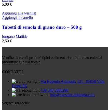
5,00
€
Aggiungi alla wishlist
Aggiungi al carrello
Tubetti di semola di grano duro – 500 g
Iungano Matilde
2,50
€
Vendita diretta di prodotti tipici e alimentari vari, direttamente dal
produttore alla tua tavola.
CONTATTI
Via Eugenio Azimonti, 121 - 85050 Villa
D'agri PZ
+39 348 5888298
info@spesaincampagna.com
Seguici sui social: