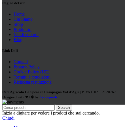
Pagine del sito
Home
Chi Siamo
Shop
Produttori
Vendi con noi
Blog
Link Utili
Contatti
Privacy Policy
Cookie Policy (UE)
Termini e condizioni
Richiesta restituzione
Rete Agricola La Spesa in Campagna Val d'Agri
| P.IVA IT02112120767
Designed with ❤+🧠 by
Trampweb
Search
Inizia a digitare per vedere i prodotti che stai cercando.
Chiudi