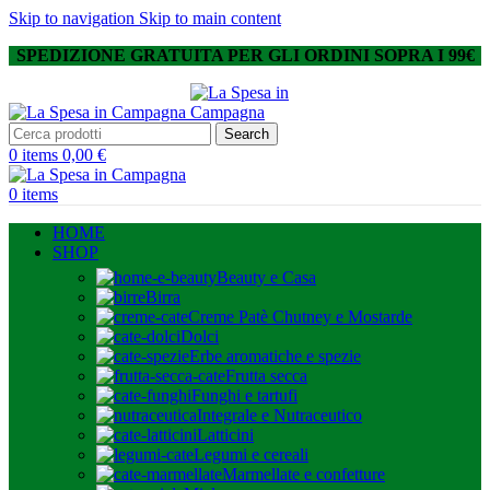
Skip to navigation
Skip to main content
SPEDIZIONE GRATUITA PER GLI ORDINI SOPRA I 99€
Search
0
items
0,00
€
0
items
HOME
SHOP
Beauty e Casa
Birra
Creme Patè Chutney e Mostarde
Dolci
Erbe aromatiche e spezie
Frutta secca
Funghi e tartufi
Integrale e Nutraceutico
Latticini
Legumi e cereali
Marmellate e confetture