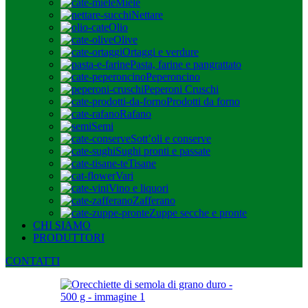
Miele
Nettare
Olio
Olive
Ortaggi e verdure
Pasta, farine e pangrattato
Peperoncino
Peperoni Cruschi
Prodotti da forno
Rafano
Semi
Sott’oli e conserve
Sughi pronti e passate
Tisane
Vari
Vino e liquori
Zafferano
Zuppe secche e pronte
CHI SIAMO
PRODUTTORI
CONTATTI