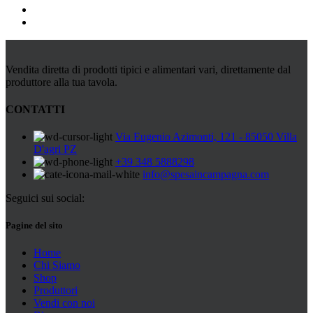
Vendita diretta di prodotti tipici e alimentari vari, direttamente dal
produttore alla tua tavola.
CONTATTI
Via Eugenio Azimonti, 121 - 85050 Villa
D'agri PZ
+39 348 5888298
info@spesaincampagna.com
Seguici sui social:
Pagine del sito
Home
Chi Siamo
Shop
Produttori
Vendi con noi