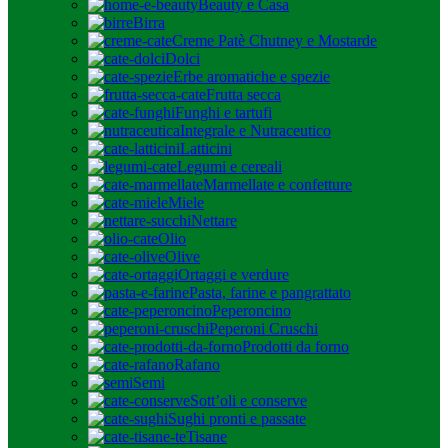
Beauty e Casa
Birra
Creme Patè Chutney e Mostarde
Dolci
Erbe aromatiche e spezie
Frutta secca
Funghi e tartufi
Integrale e Nutraceutico
Latticini
Legumi e cereali
Marmellate e confetture
Miele
Nettare
Olio
Olive
Ortaggi e verdure
Pasta, farine e pangrattato
Peperoncino
Peperoni Cruschi
Prodotti da forno
Rafano
Semi
Sott’oli e conserve
Sughi pronti e passate
Tisane