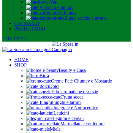
Vari
Vino e liquori
Zafferano
Zuppe secche e pronte
CHI SIAMO
PRODUTTORI
CONTATTI
HOME
SHOP
Beauty e Casa
Birra
Creme Patè Chutney e Mostarde
Dolci
Erbe aromatiche e spezie
Frutta secca
Funghi e tartufi
Integrale e Nutraceutico
Latticini
Legumi e cereali
Marmellate e confetture
Miele