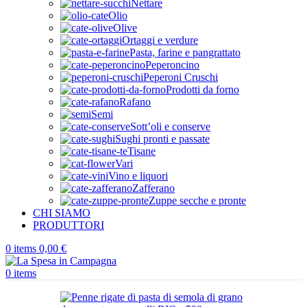
Nettare
Olio
Olive
Ortaggi e verdure
Pasta, farine e pangrattato
Peperoncino
Peperoni Cruschi
Prodotti da forno
Rafano
Semi
Sott’oli e conserve
Sughi pronti e passate
Tisane
Vari
Vino e liquori
Zafferano
Zuppe secche e pronte
CHI SIAMO
PRODUTTORI
0
items
0,00
€
0
items