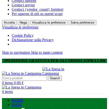
Gestisci opzioni
Gestisci servizi
Gestisci {vendor_count} fornitori
Per saperne di più su questi scopi
Accetta
Nega
Visualizza le preferenze
Salva preferenze
Visualizza le preferenze
Cookie Policy
Dichiarazione sulla Privacy
Skip to navigation
Skip to main content
SPEDIZIONE GRATUITA PER GLI ORDINI SOPRA I 99€
Search
0
items
0,00
€
0
items
HOME
SHOP