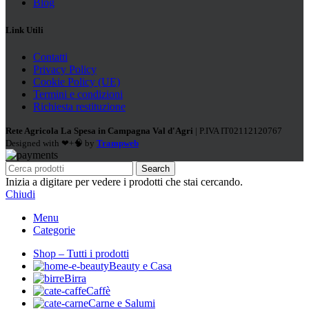
Blog
Link Utili
Contatti
Privacy Policy
Cookie Policy (UE)
Termini e condizioni
Richiesta restituzione
Rete Agricola La Spesa in Campagna Val d'Agri
| P.IVA IT02112120767
Designed with ❤+🧠 by
Trampweb
Search
Inizia a digitare per vedere i prodotti che stai cercando.
Chiudi
Menu
Categorie
Shop – Tutti i prodotti
Beauty e Casa
Birra
Caffè
Carne e Salumi