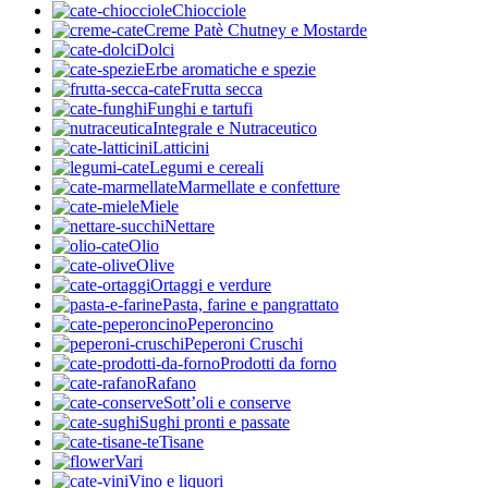
Chiocciole
Creme Patè Chutney e Mostarde
Dolci
Erbe aromatiche e spezie
Frutta secca
Funghi e tartufi
Integrale e Nutraceutico
Latticini
Legumi e cereali
Marmellate e confetture
Miele
Nettare
Olio
Olive
Ortaggi e verdure
Pasta, farine e pangrattato
Peperoncino
Peperoni Cruschi
Prodotti da forno
Rafano
Sott’oli e conserve
Sughi pronti e passate
Tisane
Vari
Vino e liquori